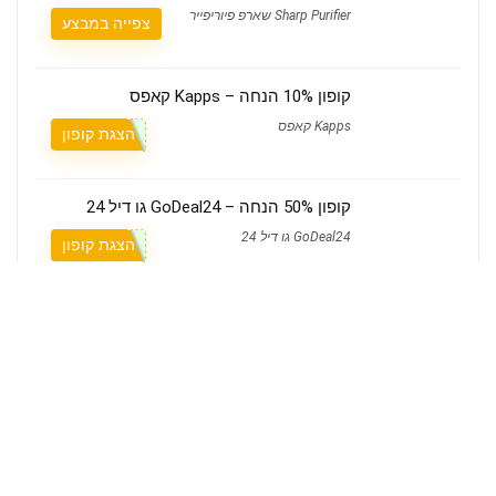
Sharp Purifier שארפ פיוריפייר
צפייה במבצע
קופון 10% הנחה – Kapps קאפס
Kapps קאפס
הצגת קופון
קופון 50% הנחה – GoDeal24 גו דיל 24
GoDeal24 גו דיל 24
הצגת קופון
מי אנחנו
קופונים Couponim הוא אתר הקופונים הישראלי שמאחוריו עומד צוות קטן ומסור,
שבודק ידנית כל קופון לפני שהוא עולה לאתר.