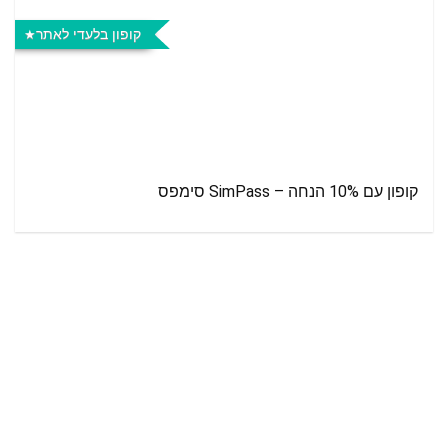
קופון בלעדי לאתר
קופון עם 10% הנחה – SimPass סימפס