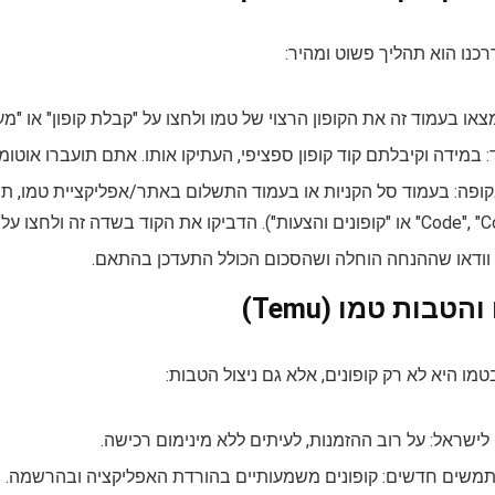
רכנו הוא תהליך פשוט ומהיר:
מצאו בעמוד זה את הקופון הרצוי של טמו ולחצו על "קבלת קופון" או "מ
במידה וקיבלתם קוד קופון ספציפי, העתיקו אותו. אתם תועברו אוטו
ת הקוד בשדה זה ולחצו על "Apply" או "החל".
י: וודאו שההנחה הוחלה ושהסכום הכולל התעדכן בהתאם.
טבות טמו (Temu)
מו היא לא רק קופונים, אלא גם ניצול הטבות:
ישראל: על רוב ההזמנות, לעיתים ללא מינימום רכישה.
שים חדשים: קופונים משמעותיים בהורדת האפליקציה ובהרשמה.