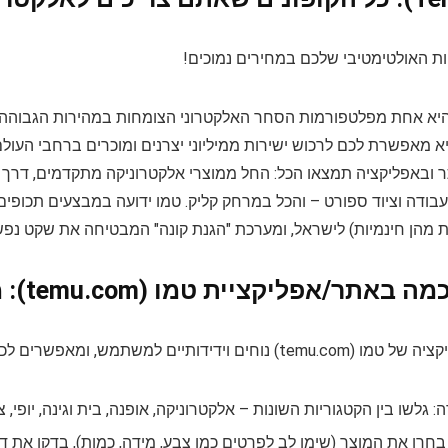
יות האולטימטיבי שלכם במחירים נמוכים!
ו (Temu) היא אחת מפלטפורמות הסחר האלקטרוני הצומחות במהירות הגבוהה 
 מאפשרת לכם לרכוש ישירות ממיליוני יצרנים ומוכרים ברחבי העולם 
ובאפליקציה תמצאו הכל: החל ממוצרי אלקטרוניקה מתקדמים, דרך מגוון 
 עבודה וציוד ספורט – והכל במרחק קליק. טמו ידועה במבצעים תכופים
ת מהן חינמיות) לישראל, ומערכת "הגנת קונה" המבטיחה את שקט נפש
אתר/אפליקציית טמו (temu.com): מדריך פשוט
ותיים למשתמש, ומאפשרים לכם למצוא בקלות את מבוקשכם:
: גלשו בין הקטגוריות השונות – אלקטרוניקה, אופנה, בית וגינה, יופי,
חרו את המוצר (שימו לב לפרטים כמו צבע, מידה, כמות), בדקו את די