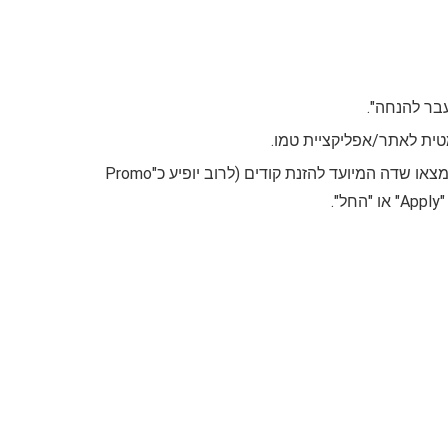
עבר להנחה".
מטית לאתר/אפליקציית טמו.
הזנת הקוד בקופה: בעמוד סל הקניות או בעמוד התשלום באתר/אפליקציית טמו, תמצאו שדה המיועד להזנת קודים (לרוב יופיע כ"Promo