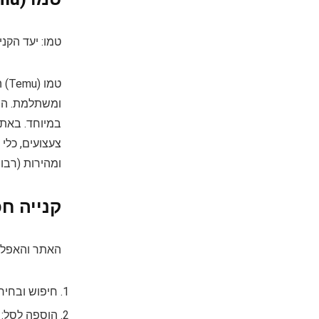
טמו: יעד הקנ
טמ
ומשתלמת. היא
במיוחד. באתר 
צעצועים, כלי
ומהירות (רבו
קנייה חכמה ב
האתר והאפליקציה של טמו (temu.com) נוחים וידיד
חיפוש ובחירה
הוספה לסל: ב