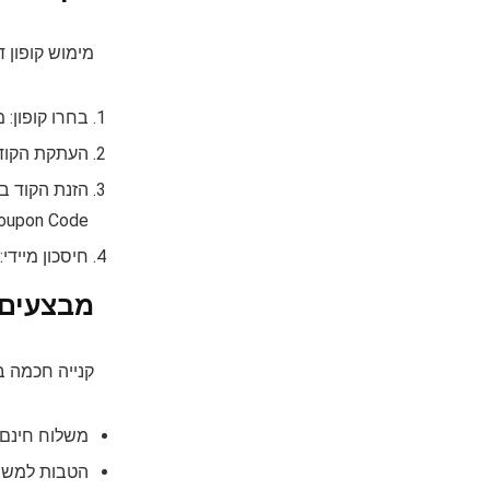
מימוש קופון ד
בחרו קופון: 
העתקת הקוד: 
Code", "Coupon Code" או "קופונים והצעות"). הדביקו א
חיסכון מייד
מבצעים וה
קנייה חכמה בט
משלוח חינם ל
הטבות למשתמ