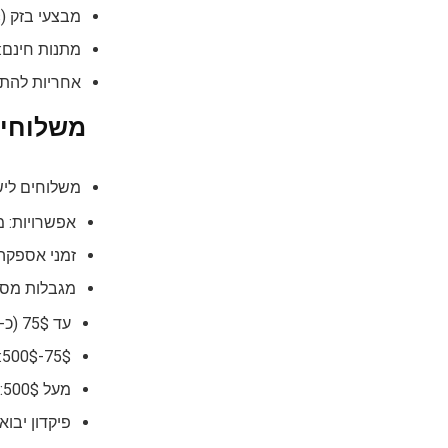
מבצעי בזק (Lightning Deals): מבצעים חמים לזמן קצר.
מתנות חינם:
אחריות להתאמת מחיר: א
משלוחים והחזרו
משלוחים ליש
אפשרויות: משלוח סטנדרטי (
זמני אספקה: משלוח סט
מגבלות מסים
עד 75$ (כ-270 ₪): פטור מלא ממע"מ ומכס (לא כולל דמי משלוח אם מפורטים בנפרד).
75$-500$: פטור ממכס, חייב במע"מ (18%) ובמס קנייה (אם חל).
מעל 500$: חייב במכס, מע"מ ומס קנייה (אם חל).
פיקדון יבוא (Import Fees Deposit): טמו לרוב גובה מראש את כל המסים