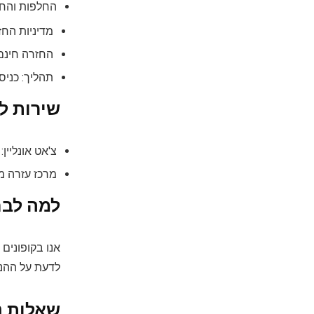
החלפות והחז
מדיניות החזרות נוחה
החזרה חינם
תהליך: כני
שירות לקוח
צ'אט אונליין
מרכז עזרה מ
למה לבחו
אנו בקופונים
לדעת על ההנח
שאלות נפ