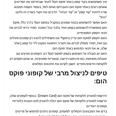
איך משתמשים בקוד קופון באתר פוקס הום? לאחר שבחרתם את הפריטים
שאתם רוצים באתר פוקס הום והעברתם אותם לסל, בעמוד הקופה תמצאו
שדה להזנת "קוד קופון" או "קוד הנחה". הדביקו את הקוד בשדה זה ולחצו
"החל".
האם אפשר להשתמש בכמה קופונים במקביל בפוקס הום? בדרך כלל, פוקס
הום מאפשרת להשתמש בקופון אחד בלבד בכל הזמנה. תמיד כדאי לבדוק את
תנאי הקופון הספציפיים.
האם הקופון לפוקס הום עדיין בתוקף? אנו משתדלים להציג רק קופונים פעילים.
עם זאת, תמיד מומלץ לבדוק את תאריך התפוגה המצוין ליד כל קופון באתר
שלנו, או את תנאי המימוש באתר פוקס הום.
האם יש הגבלה על השימוש בקופון לפוקס הום? רוב הקופונים מגיעים עם
הגבלות מסוימות, כמו מינימום רכישה, קטגוריות ספציפיות, או שהם תקפים רק
ללקוחות חדשים/חוזרים. חשוב לקרוא את התנאים המלאים.
טיפים לניצול מרבי של קופוני פוקס
הום:
הירשמו למועדון הלקוחות של פוקס הום (Dream Card): בנוסף לקופונים שלנו,
הרשמה למועדון הלקוחות של פוקס הום יכולה להעניק לכם הטבות בלעדיות
וקופונים ייעודיים.
בדקו את המבצעים הכפולים: לפעמים, קופונים ניתנים למימוש על פריטים