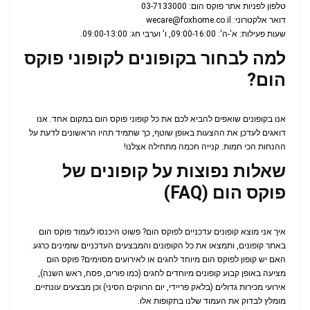
טלפון לפניות אתר פוקס הום: 03-7133000
דואר אלקטרוני:
wecare@foxhome.co.il
שעות פעילות: א'-ה': 09:00-16:00, ו' וערבי חג: 09:00-13:00.
למה לבחור בקופונים לקופוני פוקס
הום?
אנו בקופונים שואפים להביא לכם את כל קופוני פוקס הום במקום אחד. אנו
דואגים לעדכן את ההצעות באופן שוטף, כך שתמיד תהיו הראשונים לדעת על
ההנחות הכי חמות. קנייה חכמה מתחילה אצלנו!
שאלות נפוצות על קופונים של
פוקס הום (FAQ)
איך אני מוצא קופונים עדכניים לפוקס הום? פשוט היכנסו לעמוד פוקס הום
באתר קופונים, ותמצאו את כל הקופונים והמבצעים העדכניים שזמינים כרגע.
האם יש קופון לפוקס הום מיוחד לחגים או לאירועים מסוימים? פוקס הום
מציעה באופן קבוע קופונים מיוחדים לחגים (כמו פורים, פסח, ראש השנה),
אירועי מכירות גדולים (בלאק פריידי, יום הרווקים הסיני) וכן מבצעים עונתיים.
מומלץ לבדוק את העמוד שלנו בתקופות אלו.