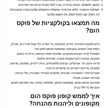
הוספה לסל: בחרו מידה (אם רלוונטי), צבע וכמות, והוסיפו לסל הקניות.
המשך לתשלום: בסיום הבחירה, עברו לסל הקניות ובדקו את הפריטים.
השלמת ההזמנה: מלאו את פרטי המשלוח והתשלום שלכם בצורה מאובטחת.
זהו השלב שבו תוכלו לשלב את הקופון שלכם!
מה תמצאו בקולקציות של פוקס
הום?
כלים למטבח ולאירוח: סירים, מחבתות, כלי אפייה, כלי אוכל מודרניים, סכו"ם,
כוסות מכל הסוגים, בקבוקים, קופסאות אחסון למזון ועוד.
טקסטיל לבית: מצעים מעוצבים, שמיכות חמות ונעימות, כריות נוי במגוון
סגנונות, מגבות רחצה ומגבות מטבח, שטיחים ווילונות.
פריטי עיצוב ונוי: אגרטלים, עציצים מלאכותיים, נרות ריחניים, פמוטים, מראות,
מסגרות, פריטים דקורטיביים שישדרגו כל פינה.
מוצרים לחדר האמבטיה: סבוניות, מתקנים לאביזרי אמבטיה, סלי כביסה,
שטיחוני אמבט, מגבות.
פתרונות אחסון וארגון: קופסאות אחסון, סלסלות, כוורות, ועוד פתרונות לארגון
חכם של כל חלל בבית.
איך לממש קופון פוקס הום
מקופונים וליהנות מהנחה?