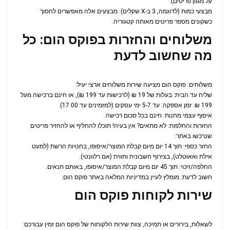
על מגוון פריטים).
מבצעי כמות (לדוגמה, 3 ב-X שקלים): מבצעים אלה מאפשרים לחסוך
כשקונים מספר פריטים מאותה קטגוריה.
משלוחים והחזרות בפוקס הום: כל
מה שחשוב לדעת
משלוחים: פוקס הום מציעה שירות משלוחים ארצי יעיל:
שליח עד הבית: בעלות של 19 ₪ (לרכישות עד 199 ₪), או חינם ברכישה מעל
199 ₪. זמן אספקה: עד 5-7 ימי עסקים (למזמינים עד 17:00).
איסוף עצמי מחנות: חינם בכל סכום רכישה.
החזרות והחלפות: לא מתאים? אין בעיה! תוכלו להחליף או להחזיר פריטים
שנרכשו באתר:
החזר כספי: תוך 14 יום מיום קבלת המוצר/איסופו, בחנויות הרשת (למעט
אילת ואאוטלט), בצירוף חשבונית ותווית (אם רלוונטי).
החלפה/זיכוי: תוך 45 יום מיום קבלת המוצר/איסופו, באותם תנאים.
חשוב לדעת: מומלץ לעיין במדיניות המלאה באתר פוקס הום.
שירות לקוחות פוקס הום
לשאלות, בירורים או תמיכה, צוות שירות הלקוחות של פוקס הום זמין עבורכם: