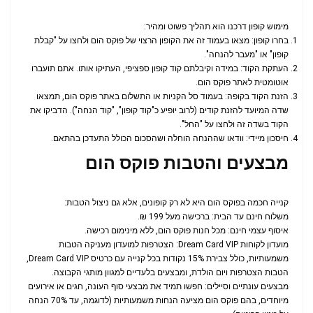
מימוש קופון דרכנו הוא תהליך פשוט ומהיר:
בחרו קופון: מצאו בעמוד זה את הקופון הרצוי של פוקס הום ולחצו על "קבלת
קופון" או "מעבר להנחה".
העתקת הקוד: במידה וקיבלתם קוד קופון ספציפי, העתיקו אותו. אתם תועברו
אוטומטית לאתר פוקס הום.
הזנת הקוד בקופה: בעמוד סל הקניות או התשלום באתר פוקס הום, תמצאו
שדה המיועד להזנת קודים (לרוב יופיע כ"קוד קופון", "קוד הנחה"). הדביקו את
הקוד בשדה זה ולחצו על "החל".
חיסכון מיידי: וודאו שההנחה הוחלה ושהסכום הכולל התעדכן בהתאם.
מבצעים והטבות פוקס הום
קנייה חכמה בפוקס הום היא לא רק קופונים, אלא גם ניצול הטבות:
משלוח חינם עד הבית: ברכישה מעל 199 ₪.
איסוף עצמי חינם: מכל חנות פוקס הום, ללא מינימום רכישה.
מועדון לקוחות Dream Card VIP: הצטרפות למועדון מעניקה הטבות
משמעותיות, כולל צבירת 15% נקודות בכל קנייה עם כרטיס Dream Card VIP,
הטבות הצטרפות ויום הולדת, ומבצעים בלעדיים למגוון מותגי הקבוצה.
מבצעים עונתיים וסיילים: חפשו תמיד את מבצעי סוף העונה, חגים או אירועים
מיוחדים, בהם פוקס הום מציעה הנחות משמעותיות (לדוגמה, עד 70% הנחה