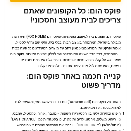
פוקס הום: כל הקופונים שאתם
צריכים לבית מעוצב וחסכוני!
פוקס הום: הופכים בית למעוצב ופונקציונליפוקס הום (FOX HOME) היא רשת
מובילה בישראל, המתמחה בעיצוב הבית ובכלי בית, והיא שם נרדף לסטייל,
איכות ופרקטיות. המותג מציע מגוון רחב של מוצרים המשדרגים כל פינה בבית
– מהמטבח, דרך חדר השינה והאמבטיה ועד לסלון ולפינות האירוח. פוקס הום
שמה דגש על קולקציות עונתיות אופנתיות, חומרי גלם איכותיים ומחירים
נגישים, ומאפשרת לכל אחד ליצור את בית חלומותיו בקלות.
קנייה חכמה באתר פוקס הום:
מדריך פשוט
האתר של פוקס הום (foxhome.co.il) נוח וידידותי למשתמש, ומאפשר לכם
למצוא בקלות את מבוקשכם:
חיפוש ובחירה: גלשו בין הקטגוריות השונות – מטבח, אירוח, טקסטיל, אמבט,
נוי, ריהוט משלים, אחסון, ילדים ותינוקות, וכן בקטגוריות כמו "LAST CHANCE"
(חיסול מלאי) ו"ONLINE ONLY" – ובחרו את הפריטים שאתם רוצים לרכוש.