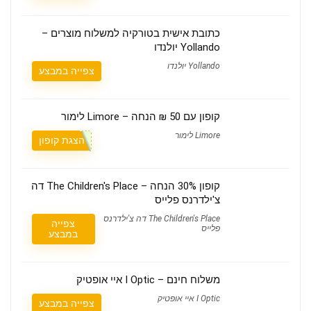
כתובת אישית בטורקיה למשלוח מוצרים –
Yollando יולנדו
Yollando יולנדו
צפייה במבצע
קופון עם 50 ₪ הנחה – Limore לימור
Limore לימור
הצגת קופון
קופון 30% הנחה – The Children's Place דה
צ'ילדרנס פלייס
The Children's Place דה צ'ילדרנס
צפייה
פלייס
במבצע
משלוח חינם – I Optic איי אופטיק
I Optic איי אופטיק
צפייה במבצע