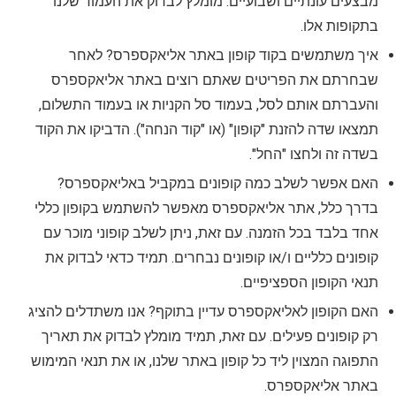
מבצעים עונתיים ושבועיים. מומלץ לבדוק את העמוד שלנו
בתקופות אלו.
איך משתמשים בקוד קופון באתר אליאקספרס? לאחר
שבחרתם את הפריטים שאתם רוצים באתר אליאקספרס
והעברתם אותם לסל, בעמוד סל הקניות או בעמוד התשלום,
תמצאו שדה להזנת "קופון" (או "קוד הנחה"). הדביקו את הקוד
בשדה זה ולחצו "החל".
האם אפשר לשלב כמה קופונים במקביל באליאקספרס?
בדרך כלל, אתר אליאקספרס מאפשר להשתמש בקופון כללי
אחד בלבד בכל הזמנה. עם זאת, ניתן לשלב קופוני מוכר עם
קופונים כלליים ו/או קופונים נבחרים. תמיד כדאי לבדוק את
תנאי הקופון הספציפיים.
האם הקופון לאליאקספרס עדיין בתוקף? אנו משתדלים להציג
רק קופונים פעילים. עם זאת, תמיד מומלץ לבדוק את תאריך
התפוגה המצוין ליד כל קופון באתר שלנו, או את תנאי המימוש
באתר אליאקספרס.