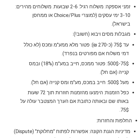
זמני אספקה: משלוח רגיל: 2-6 שבועות. משלוחים מהירים:
3-10 ימי עסקים (למוצרי Choice/Plus או ממחסן
בישראל).
מגבלות מסים ויבוא (חשוב!):
עד 75$ (כ-270 ₪): פטור מלא ממע"מ ומכס (לא כולל
דמי משלוח אם מפורטים בנפרד).
75$-500$: פטור ממכס, חייב במע"מ (18%) ובמס
קנייה (אם חל).
מעל 500$: חייב במכס, מע"מ ומס קנייה (אם חל).
כפל הזמנות: הימנעו מהזמנות חוזרות תוך 72 שעות
באותו שם ובאותה כתובת אם הערך המצטבר עולה על
75$.
החלפות והחזרות:
מדיניות הגנת הקונה: אפשרות לפתוח "מחלוקת" (Dispute)