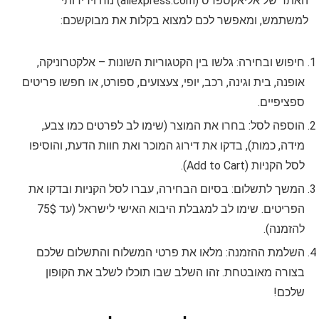
האתר של אליאקספרס (aliexpress.com) נוח וידידותי
למשתמש, ומאפשר לכם למצוא בקלות את מבוקשכם:
חיפוש ובחירה: גלשו בין הקטגוריות השונות – אלקטרוניקה,
אופנה, בית וגינה, רכב, יופי, צעצועים, ספורט, או חפשו פריטים
ספציפיים.
הוספה לסל: בחרו את המוצר (שימו לב לפרטים כמו צבע,
מידה, כמות), בדקו את דירוג המוכר ואת חוות הדעת, והוסיפו
לסל הקניות (Add to Cart).
המשך לתשלום: בסיום הבחירה, עברו לסל הקניות ובדקו את
הפריטים. שימו לב למגבלת היבוא האישי לישראל (עד 75$
להזמנה).
השלמת ההזמנה: מלאו את פרטי המשלוח והתשלום שלכם
בצורה מאובטחת. זהו השלב שבו תוכלו לשלב את הקופון
שלכם!