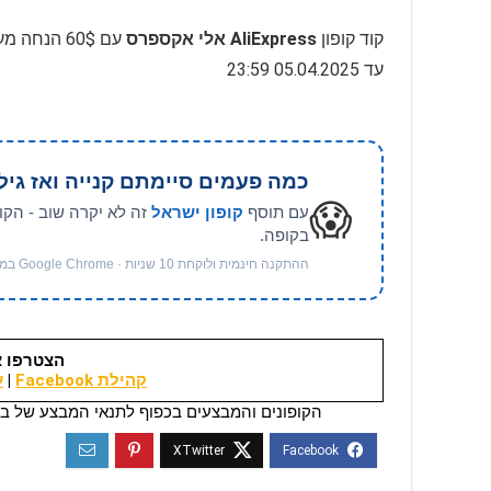
קוד קופון
AliExpress אלי אקספרס
עד 05.04.2025 23:59
כמה פעמים סיימתם קנייה ואז גיל
😱
עם תוסף
קופון ישראל
זה לא יקרה שוב - הקו
בקופה.
ההתקנה חינמית ולוקחת 10 שניות · Google Chrome במחשב
הצטרפו א
קהילת Facebook
|
ער
הקופונים והמבצעים בכפוף לתנאי המבצע של בי