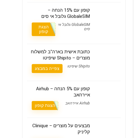
קופון עם 15% הנחה –
GlobaleSIM גלובל אי סים
GlobaleSIM גלובל אי
הצגת
סים
קופון
כתובת אישית בארה"ב למשלוח
מוצרים – Shipito שיפיטו
Shipito שיפיטו
צפייה במבצע
קופון עם 5% הנחה – Airhub
איירהאב
Airhub איירהאב
הצגת קופון
מבצעים על מוצרים – Clinique
קליניק