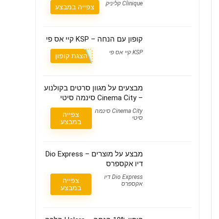
Clinique קליניק
צפייה במבצע
קופון עם הנחה – KSP קיי אס פי
KSP קיי אס פי
הצגת קופון
מבצעים על מגוון סרטים בקולנוע
– Cinema City סינמה סיטי
Cinema City סינמה
צפייה
סיטי
במבצע
מבצע על מוצרים – Dio Express
דיו אקספרס
Dio Express דיו
צפייה
אקספרס
במבצע