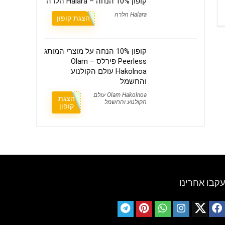
קופון 10% הנחה – Halara הלרה
Halara הלרה
הצגת קופון
קופון 10% הנחה על מוצרי המותג
Peerless פירלס – Olam
Hakolnoa עולם הקולנוע
והחשמל
Olam Hakolnoa עולם
הצגת
הקולנוע והחשמל
קופון
עקבו אחרינו