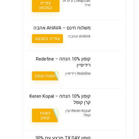
CheapOair צ'יפ או
צפייה
אייר
במבצע
משלוח חינם – AHAVA אהבה
AHAVA אהבה
צפייה במבצע
קופון 10% הנחה – Redefine
רידיפיין
Redefine רידיפיין
הצגת קופון
קופון 10% הנחה – Keren Kopal
קרן קופל
Keren Kopal קרן
הצגת
קופל
קופון
קופון TX DAY מבצע עם 30%