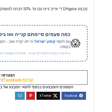
מבצע DHgate די אייץ' גייט עם עד 50% הנחה למשתמשים חדשים
כמה פעמים סיימתם קנייה ואז גיל
😱
עם תוסף
קופון ישראל
זה לא יקרה שוב - הקו
בקופה.
ההתקנה חינמית ולוקחת 10 שניות · Google Chrome במחשב
הצטרפו א
קהילת Facebook
|
ער
הקופונים והמבצעים בכפוף לתנאי המבצע של בי