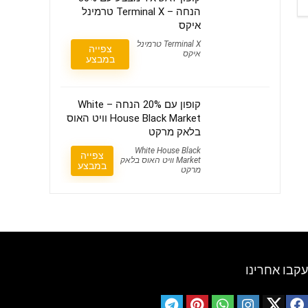
הנחה – Terminal X טרמינל
איקס
Terminal X טרמינל
צפייה
איקס
במבצע
קופון עם 20% הנחה – White
House Black Market וויט האוס
בלאק מרקט
White House Black
צפייה
Market וויט האוס בלאק
במבצע
מרקט
עקבו אחרינו