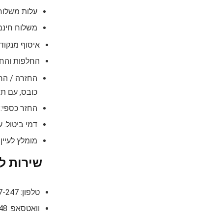
עלות משלוח: 24.90 
משלוח חינם: בק
איסוף מנקוד
החלפות והחז
כובס, עם תוו
החזר כספי: בתוך 14 ימים מקבלת המוצר, בתנ
דמי ביטול: עשויים לחול ד
מומלץ לעיין
שירות לק
טלפון: 1-800-247-247.
וואטסאפ: 054-8923248.