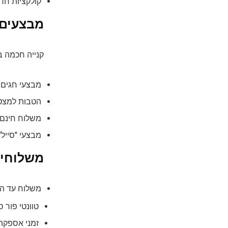
קולקציות חדש
מבצעים 
קנייה חכמה בט
מבצעי חגים ו
הטבות למצטר
משלוח חינם: בק
מבצעי "סייל"
משלוחים
משלוח עד הב
טוונטי פור 
זמני אספקה: לרוב 1-5