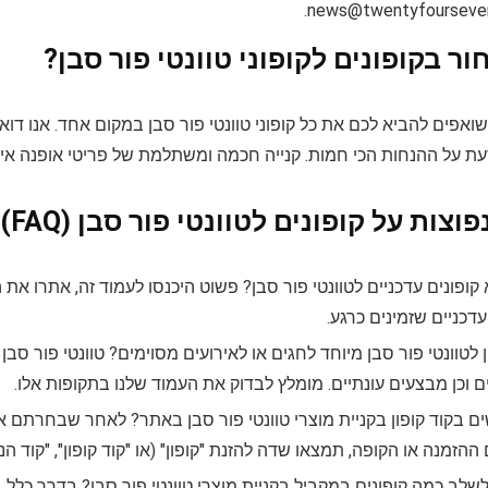
.
news@twentyfourseven.
ר בקופונים לקופוני טוונטי פור סבן?
 שואפים להביא לכם את כל קופוני טוונטי פור סבן במקום אחד. אנו דו
ת על ההנחות הכי חמות. קנייה חכמה ומשתלמת של פריטי אופנה איכ
צות על קופונים לטוונטי פור סבן (FAQ)
 קופונים עדכניים לטוונטי פור סבן? פשוט היכנסו לעמוד זה, אתרו את ה
דכניים שזמינים כרגע.
 לטוונטי פור סבן מיוחד לחגים או לאירועים מסוימים? טוונטי פור סבן 
ם וכן מבצעים עונתיים. מומלץ לבדוק את העמוד שלנו בתקופות אלו.
 בקוד קופון בקניית מוצרי טוונטי פור סבן באתר? לאחר שבחרתם א
ההזמנה או הקופה, תמצאו שדה להזנת "קופון" (או "קוד קופון", "קוד הנ
לב כמה קופונים במקביל בקניית מוצרי טוונטי פור סבן? בדרך כלל, 