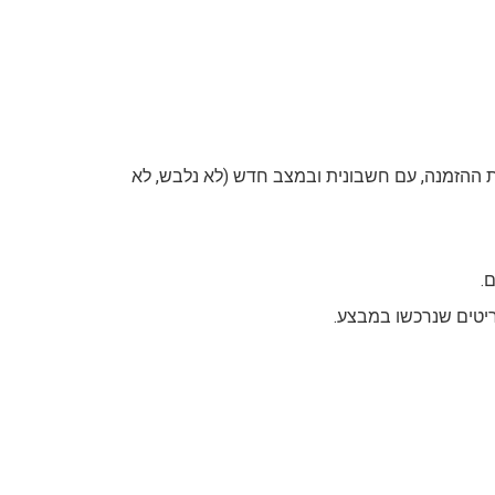
 ללא עלות, בכל סניפי טוונטי פור סבן, בתוך 21 יום מקבלת ההזמנה, עם חשבונית ובמצב חדש (לא נלבש, לא
ריטים שנרכשו במבצע.