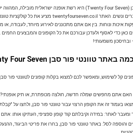
טוונטי פור סבן (Twenty Four Seven) היא רשת אופנה ישראלית 
אופנתיים לגברים ונשים. האתר rseven.co.il
ות איכות ונוחות. בין אם אתם מתכוננים לאירוע מיוחד, לעבודה, או מח
ם כאן כדי לאסוף ולעדכן עבורכם את כל הקופונים והמבצעים החמים בי
ובחיסכון משמעותי!
וונטי פור סבן Twenty Four Seven עם קופונים: מדריך פשוט
נים קל לשימוש, ומאפשר לכם למצוא בקלות קופונים לטוונטי פור סבן:
: האם אתם מחפשים שמלה חדשה, חולצה מכופתרת, או תיק אופנתי?
מצאו בעמוד זה את הקופון הרצוי עבור טוונטי פור סבן, ולחצו על "קבלת
מעבר לאתר: במידה וקיבלתם קוד קופון ספציפי, העתיקו אותו. אתם ת
 והוספה לסל: באתר טוונטי פור סבן, בחרו את פריטי הביגוד, ההנעל
קניות.