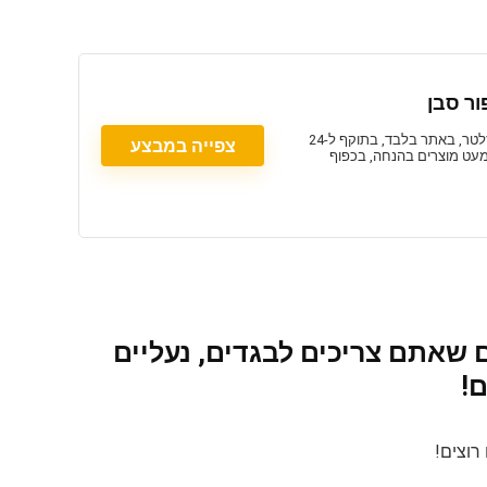
קוד קופון Twenty Four Seven טוונטי פור סבן עם 15% הנחה בהרשמה לניוזלטר, באתר בלבד, בתוקף ל-24
צפייה במבצע
למעט מוצרים בהנחה, בכפוף
Twenty Four): כל הקופונים שאתם צריכים לבגדים, נעליים
ם!