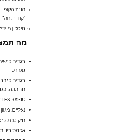
הזנת הקופון 
"קוד הנחה", "Promo Code" או "הזן קופון"). הדביקו את הקוד בשדה זה ולחצו על "החל" או "איש
חיסכון מייד
מה תמצאו
בגדים לנשים:
ספורט.
בגדים לגברים
תחתונה, בגד
TFS BASIC: מגוון פריטי בייסיק אופנתיים ונוחים.
נעליים: מגוון
תיקים: תיקי צ
אקססוריז: תכ