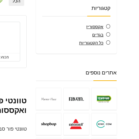
הכל
קטגוריות
אקססוריז
בגדים
כל הקטגוריות
מבצע
אתרים נוספים
ואקססורי
טוונטי פור סבן (Twenty Four Seven): כל הסטייל שאתם אוהבים, במחירים