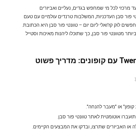
מובילה, המהווה יעד מרכזי לכל מי שמחפש בגדים, נעליים ואביזרים
twentyfou מציע את כל קולקציות טוונטי פור סבן העדכניות, המשלבות טרנדים עולמיים עם טעם
פשים לוק קז'ואלי ליום יום – טוונטי פור סבן היא הכתובת.
ותר מטוונטי פור סבן, כך שתוכלו ליהנות מאיכות וסטייל
 קופון" או "מעבר להנחה".
ועברו אוטומטית לאתר טוונטי פור סבן.
ה או האביזרים שתרצו, ובדקו את המבצעים הקיימים.