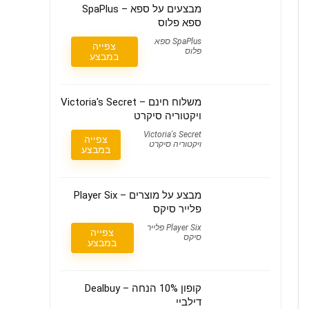
מבצעים על ספא – SpaPlus
ספא פלוס
SpaPlus ספא
צפייה
פלוס
במבצע
משלוח חינם – Victoria's Secret
ויקטוריה סיקרט
Victoria's Secret
צפייה
ויקטוריה סיקרט
במבצע
מבצע על מוצרים – Player Six
פלייר סיקס
Player Six פלייר
צפייה
סיקס
במבצע
קופון 10% הנחה – Dealbuy
דילביי