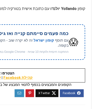
קופון
Yollando יולנדו
עם כתובת אישית בטורקיה למשלו
כמה פעמים סיימתם קנייה ואז גיל
😱
עם תוסף
קופון ישראל
זה לא יקרה שוב - הקו
בקופה.
ההתקנה חינמית ולוקחת 10 שניות · Google Chrome במחשב
הצטרפו א
קהילת Facebook
|
ער
הקופונים והמבצעים בכפוף לתנאי המבצע של בי