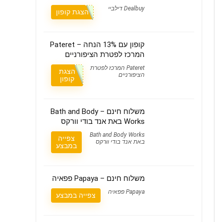
Dealbuy דילביי
הצגת קופון
קופון עם 13% הנחה – Pateret
המרכז לפטרת הציפורניים
Pateret המרכז לפטרת
הצגת
הציפורניים
קופון
משלוח חינם – Bath and Body
Works באת אנד בודי וורקס
Bath and Body Works
צפייה
באת אנד בודי וורקס
במבצע
משלוח חינם – Papaya פפאיה
Papaya פפאיה
צפייה במבצע