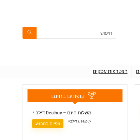
ם
הצטרפות עסקים
קופונים בחינם
משלוח חינם – Dealbuy דילביי
Dealbuy דילביי
צפייה במבצע