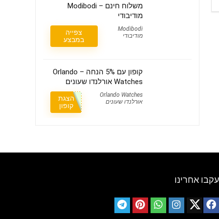
משלוח חינם – Modibodi
מודיבודי
Modibodi
צפייה
מודיבודי
במבצע
קופון עם 5% הנחה – Orlando
Watches אורלנדו שעונים
Orlando Watches
הצגת
אורלנדו שעונים
קופון
עקבו אחרינו