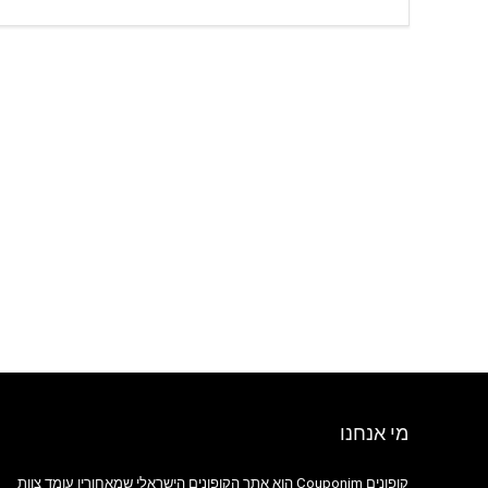
מי אנחנו
קופונים Couponim הוא אתר הקופונים הישראלי שמאחוריו עומד צוות