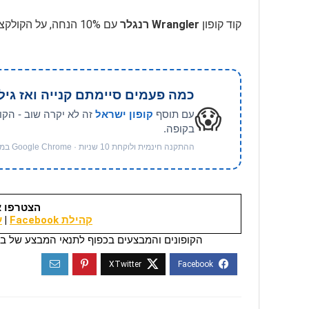
קוד קופון
Wrangler רנגלר
עם 10% הנחה, על הקולקציה החדשה, כולל כפל מבצעים, בכפוף לתנאים עד 31.12.2026
כמה פעמים סיימתם קנייה ואז גיל
😱
עם תוסף
קופון ישראל
זה לא יקרה שוב - הקו
בקופה.
ההתקנה חינמית ולוקחת 10 שניות · Google Chrome במחשב
הצטרפו א
קהילת Facebook
|
ער
הקופונים והמבצעים בכפוף לתנאי המבצע של בי