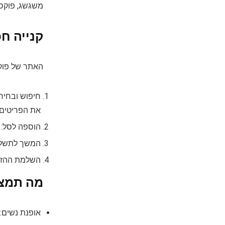
משגשג, פוקס 
קנייה ח
האתר של פוקס (fox.co.il) נוח וידידותי למשתמש, ומאפשר לכם למצוא
חיפוש ובחירה
את הפריטים 
הוספה לסל: ב
המשך לתשלום
השלמת ההזמנ
מה תמצא
אופנת נשים: 