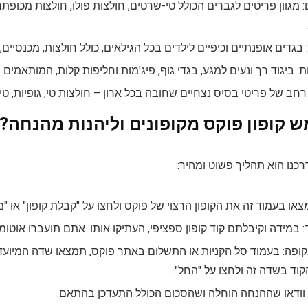
 מגוון פריטים לגברים הכולל טי-שרטים, חולצות פולו, חולצות מכופתרו
 בגדים אופנתיים וכיפיים לילדים בכל הגילאים, כולל חולצות, מכנס
ת: ביגוד רך ונעים למגע, בגדי גוף, פיג'מות וחליפות קלות, המותאמים 
ן רחב של פריטי בסיס נצחיים שחובה בכל ארון – חולצות טי, גופיות, טיי
ש קופון פוקס מקופונים וליהנות מהנחה?
רכנו הוא תהליך פשוט ומהיר:
מצאו בעמוד זה את הקופון הרצוי של פוקס ולחצו על "קבלת קופון" או "
במידה וקיבלתם קוד קופון ספציפי, העתיקו אותו. אתם תועברו אוטומ
ופה: בעמוד סל הקניות או התשלום באתר פוקס, תמצאו שדה המיועד להזנ
וד בשדה זה ולחצו על "החל".
י: וודאו שההנחה הוחלה ושהסכום הכולל התעדכן בהתאם.