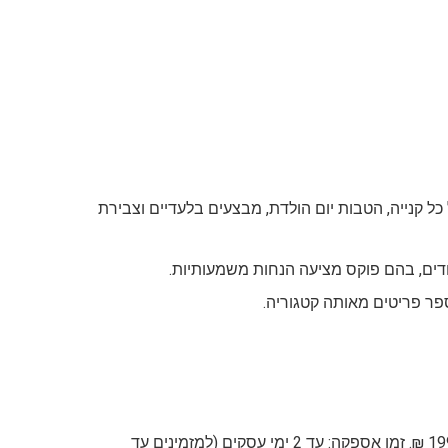
 הצטרפות למועדון מעניקה 10% הנחה נוספים על כל קנייה, הטבות יום הולדת, מבצעים בלעדיים וצבירת
חדים, בהם פוקס מציעה הנחות משמעותיות.
שליח עד הבית: בעלות של 19.90 ₪ (לרכישות עד 199 ₪), או חינם ברכישה מעל 199 ₪. זמן אספקה: עד 2 ימי עסקים (למזמינים עד