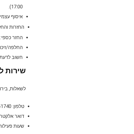
17:00).
איסוף עצמי 
החזרות והחל
החזר כספי: תוך 14 יום מיום קבלת המוצר/איסופו, בחנויות הרשת (למעט אילת ואא
החלפה/זיכוי: תוך 30 יום מיום קבלת המוצר/
חשוב לדעת:
שירות ל
לשאלות, בירור
טלפון: 03-9051740
דואר אלקטרונ
שעות פעילות: א'-ה': 09:00-16:00, ו' 