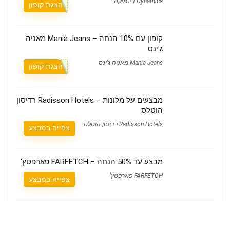
Dynamica דינמיקה
הצגת קופון
קופון עם 10% הנחה – Mania Jeans מאניה
ג'ינס
Mania Jeans מאניה ג'ינס
הצגת קופון
מבצעים על מלונות – Radisson Hotels רדיסון
הוטלס
Radisson Hotels רדיסון הוטלס
צפייה במבצע
מבצע עד 50% הנחה – FARFETCH פארפטץ'
FARFETCH פארפטץ'
צפייה במבצע
קופון עם 22% הנחה – Happiness Is Us
שמחה זה אנחנו