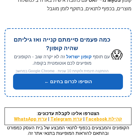
קופון
MyUS מיי יואס
עם כתובת אישית בארה"ב למשלוח
מוצרים, בכפוף לתנאים, בתוקף לזמן מוגבל
כמה פעמים סיימתם קנייה ואז גיליתם
שהיה קופון?
😱
עם תוסף
קופון ישראל
זה לא יקרה שוב - הקופונים
מופיעים לכם אוטומטית בקופה.
ההתקנה חינמית ולוקחת 10 שניות · Google Chrome במחשב
הוסיפו לכרום בחינם ←
הצטרפו אלינו לקבלת עדכונים:
קהילת Facebook
|
ערוץ Telegram
|
ערוץ WhatsApp
הקופונים והמבצעים בכפוף לתנאי המבצע של בית העסק כמפורט
ובהתאם להוראות המופיעות בתנאי אתר זה.