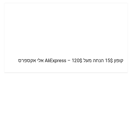
קופון 15$ הנחה מעל 120$ – AliExpress אלי אקספרס