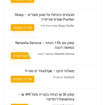
מבצעים והנחות על מגוון מוצרים – Sharp
Purifier שארפ פוריפייר
Sharp Purifier שארפ פיוריפייר
צפייה במבצע
קופון עם 15% הנחה – Natasha Denona
נטאשה דנונה
Natasha Denona נטאשה דנונה
הצגת קופון
משלוח חינם – YesStyle יס סטייל
YesStyle יס סטייל
צפייה במבצע
קופון 50 ₪ הנחה בקנייה מעל 499 ₪ –
Dynamica דינמיקה