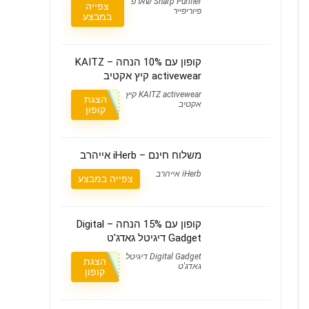
Sharp Purifier שארפ
צפייה
פיוריפייר
במבצע
קופון עם 10% הנחה – KAITZ
activewear קיץ אקטיב
KAITZ activewear קיץ
הצגת
אקטיב
קופון
משלוח חינם – iHerb אייהרב
iHerb אייהרב
צפייה במבצע
קופון עם 15% הנחה – Digital
Gadget דיגיטל גאדג'ט
Digital Gadget דיגיטל
הצגת
גאדג'ט
קופון