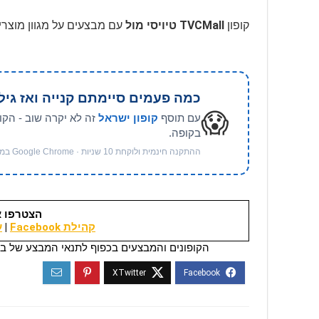
קופון
TVCMall טיויסי מול
עם מבצעים על מגוון מוצרי
כמה פעמים סיימתם קנייה ואז גיל
😱
עם תוסף
קופון ישראל
זה לא יקרה שוב - הקו
בקופה.
ההתקנה חינמית ולוקחת 10 שניות · Google Chrome במחשב
הצטרפו א
קהילת Facebook
|
ער
הקופונים והמבצעים בכפוף לתנאי המבצע של בי