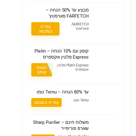
מבצע עד 50% הנחה –
FARFETCH פארפטץ'
FARFETCH
צפייה
פארפטץ'
במבצע
קופון עם 10% הנחה – Platin
Express פלטין אקספרס
Platin Express פלטין
הצגת
אקספרס
קופון
עד 80% הנחה – Temu טמו
Temu טמו
צפייה במבצע
משלוח חינם – Sharp Purifier
שארפ פוריפייר