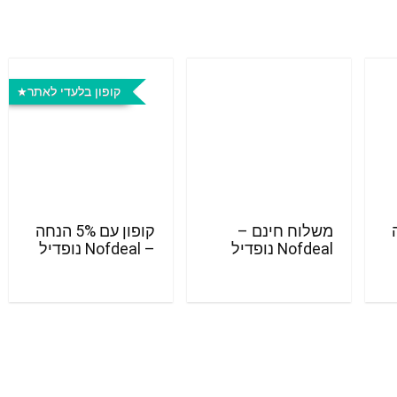
קופון בלעדי לאתר
חה
משלוח חינם –
קופון עם 5% הנחה
Nofdeal נופדיל
– Nofdeal נופדיל