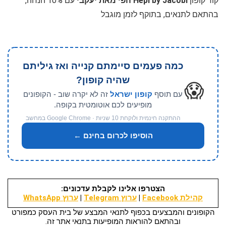
קוד קופון
Hepi by Jacobi הפי מאת יעקבי
עם 10% הנחה,
בהתאם לתנאים, בתוקף לזמן מוגבל
כמה פעמים סיימתם קנייה ואז גיליתם
שהיה קופון?
😱
עם תוסף
קופון ישראל
זה לא יקרה שוב - הקופונים
מופיעים לכם אוטומטית בקופה.
ההתקנה חינמית ולוקחת 10 שניות · Google Chrome במחשב
הוסיפו לכרום בחינם ←
הצטרפו אלינו לקבלת עדכונים:
קהילת Facebook
|
ערוץ Telegram
|
ערוץ WhatsApp
הקופונים והמבצעים בכפוף לתנאי המבצע של בית העסק כמפורט
ובהתאם להוראות המופיעות בתנאי אתר זה.