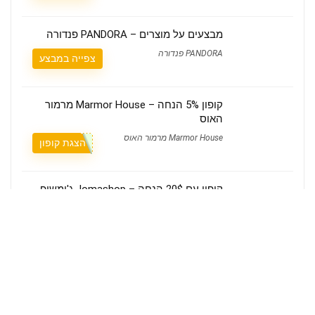
מבצעים על מוצרים – PANDORA פנדורה
PANDORA פנדורה
צפייה במבצע
קופון 5% הנחה – Marmor House מרמור
האוס
Marmor House מרמור האוס
הצגת קופון
קופון עם 20$ הנחה – Jomashop ג'ומשופ
Jomashop ג'ומשופ
הצגת קופון
מי אנחנו