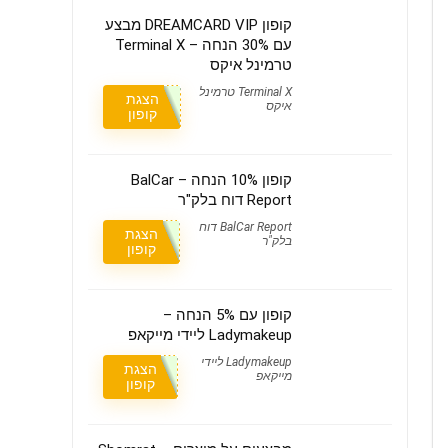
קופון DREAMCARD VIP מבצע
עם 30% הנחה – Terminal X
טרמינל איקס
Terminal X טרמינל
הצגת
איקס
קופון
קופון 10% הנחה – BalCar
Report דוח בלק"ר
BalCar Report דוח
הצגת
בלק"ר
קופון
קופון עם 5% הנחה –
Ladymakeup ליידי מייקאפ
Ladymakeup ליידי
הצגת
מייקאפ
קופון