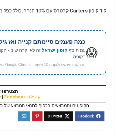
קוד קופון
Carters קרטרס
עם 10% הנחה, כולל כפל מבצעים, בכפוף לתנאים, בתוקף לזמן מוגבל
כמה פעמים סיימתם קנייה ואז גיל
😱
עם תוסף
קופון ישראל
זה לא יקרה שוב - הקו
בקופה.
ההתקנה חינמית ולוקחת 10 שניות · Google Chrome במחשב
הצטרפו א
קהילת Facebook
|
ער
הקופונים והמבצעים בכפוף לתנאי המבצע של בי