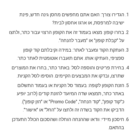
הגדירו צורך: האם אתם מחפשים מחסן גינה חדש, פינת
ישיבה למרפסת, או ארגז אחסון לבית?
בחרו קופון: מצאו בעמוד זה את הקופון הרצוי עבור כתר, ולחצו
על "קבלת קופון" או "מעבר להנחה".
העתקת הקוד ומעבר לאתר: במידה וקיבלתם קוד קופון
ספציפי, העתיקו אותו. אתם תועברו אוטומטית לאתר כתר.
בחירת פריטים והוספה לסל: באתר כתר, בחרו את המוצרים
שתרצו, ובדקו את המבצעים הקיימים. הוסיפו לסל הקניות.
הזנת הקופון לקופה: בעמוד סל הקניות או בעמוד התשלום
באתר כתר, תמצאו שדה המיועד להזנת קודים (לרוב יופיע
כ"קוד קופון", "קוד הנחה", "Promo Code" או "הזן קופון").
הדביקו את הקוד בשדה זה ולחצו על "החל" או "אישור".
חיסכון מיידי: וודאו שההנחה הוחלה ושהסכום הכולל התעדכן
בהתאם.