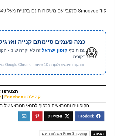
קוד Smoovee סמובי עם משלוח חינם בקנייה מעל 449 ₪, בהתאם לתנאים, בתוקף לזמן מוגבל
כמה פעמים סיימתם קנייה ואז גיל
😱
עם תוסף
קופון ישראל
זה לא יקרה שוב - הקו
בקופה.
ההתקנה חינמית ולוקחת 10 שניות · Google Chrome במחשב
הצטרפו א
קהילת Facebook
|
ער
הקופונים והמבצעים בכפוף לתנאי המבצע של בי
תגיות:
Free Shipping משלוח חינם