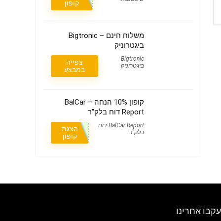
קופון
משלוח חינם – Bigtronic
ביגטרוניק
Bigtronic
צפייה
ביגטרוניק
במבצע
קופון 10% הנחה – BalCar
Report דוח בלק"ר
BalCar Report דוח
הצגת
בלק"ר
קופון
עקבו אחרינו