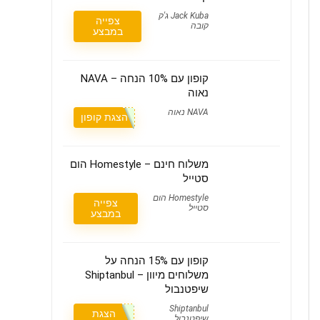
Jack Kuba ג'ק
צפייה
קובה
במבצע
קופון עם 10% הנחה – NAVA
נאוה
NAVA נאוה
הצגת קופון
משלוח חינם – Homestyle הום
סטייל
Homestyle הום
צפייה
סטייל
במבצע
קופון עם 15% הנחה על
משלוחים מיוון – Shiptanbul
שיפטנבול
Shiptanbul
הצגת
שיפטנבול