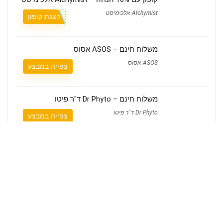
Alchymist אלכימיסט
הצגת קופון
משלוח חינם – ASOS אסוס
ASOS אסוס
צפייה במבצע
משלוח חינם – Dr Phyto ד"ר פיטו
Dr Phyto ד"ר פיטו
צפייה במבצע
מי אנחנו
קופונים Couponim הוא אתר הקופונים הישראלי שמאחוריו עומד צוות קטן ומסור,
שבודק ידנית כל קופון לפני שהוא עולה לאתר.