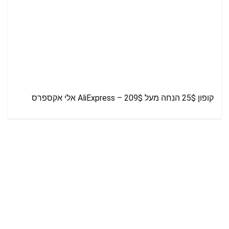
קופון 25$ הנחה מעל 209$ – AliExpress אלי אקספרס