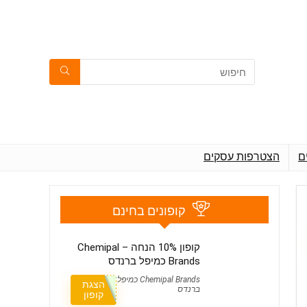
ם
הצטרפות עסקים
קופונים בחינם
קופון 10% הנחה – Chemipal
Brands כמיפל ברנדס
Chemipal Brands כמיפל
הצגת
ברנדס
קופון