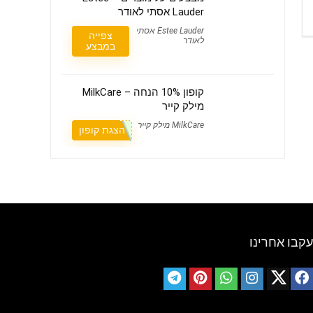
Lauder אסתי לאודר
Estee Lauder אסתי
צפייה
לאודר
במבצע
קופון 10% הנחה – MilkCare
מילק קייר
MilkCare מילק קייר
הצגת קופון
עקבו אחרינו