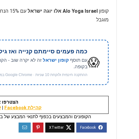
קופון
Alo Yoga Israel אלו יוגה ישראל
עם 5%
מוגבל
כמה פעמים סיימתם קנייה ואז גיל
😱
עם תוסף
קופון ישראל
זה לא יקרה שוב - הקו
בקופה.
ההתקנה חינמית ולוקחת 10 שניות · Google Chrome במחשב
הצטרפו א
קהילת Facebook
|
ער
הקופונים והמבצעים בכפוף לתנאי המבצע של בי