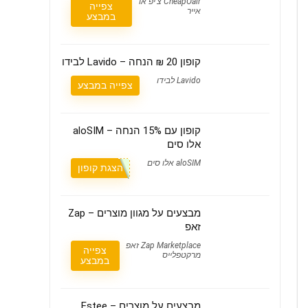
CheapOair צ'יפ או
צפייה
אייר
במבצע
קופון 20 ₪ הנחה – Lavido לבידו
Lavido לבידו
צפייה במבצע
קופון עם 15% הנחה – aloSIM
אלו סים
aloSIM אלו סים
הצגת קופון
מבצעים על מגוון מוצרים – Zap
זאפ
Zap Marketplace זאפ
צפייה
מרקטפלייס
במבצע
מבצעים על מוצרים – Estee