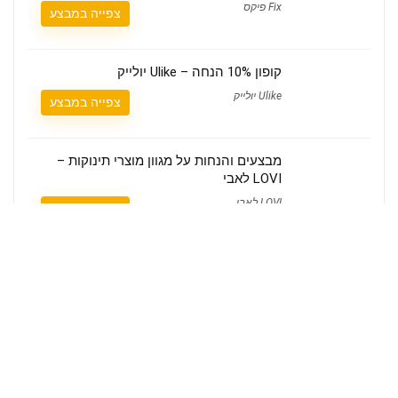
Fix פיקס
צפייה במבצע
קופון 10% הנחה – Ulike יולייק
Ulike יולייק
צפייה במבצע
מבצעים והנחות על מגוון מוצרי תינוקות –
LOVI לאבי
LOVI לאבי
צפייה במבצע
מי אנחנו
קופונים Couponim הוא אתר הקופונים הישראלי שמאחוריו עומד צוות קטן ומסור,
שבודק ידנית כל קופון לפני שהוא עולה לאתר.