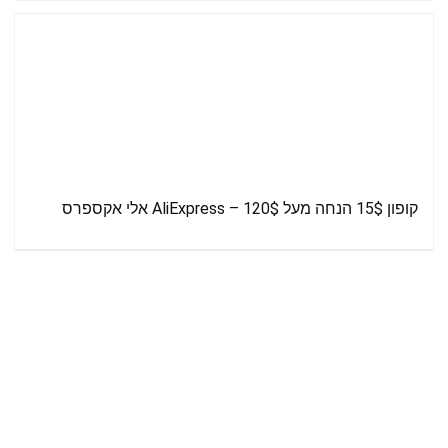
קופון 15$ הנחה מעל 120$ – AliExpress אלי אקספרס