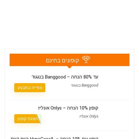
קופונים בחינם
עד 80% הנחה – Banggood בנגגוד
Banggood בנגגוד
צפייה במבצע
קופון 10% הנחה – Onlys אונליז
Onlys אונליז
הצגת קופון
קופון עם 10% הנחה – HypeCaseIL הייפ קייס