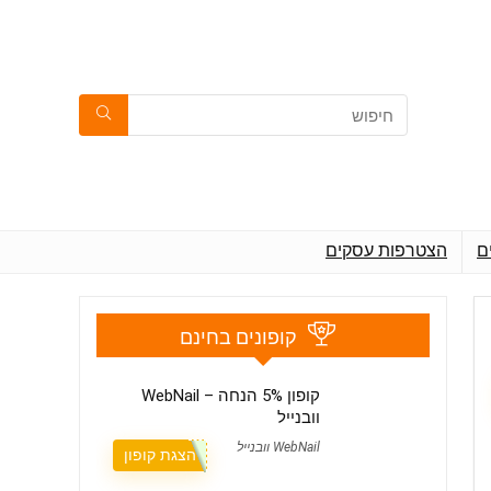
ם
הצטרפות עסקים
קופונים בחינם
קופון 5% הנחה – WebNail
וובנייל
WebNail וובנייל
הצגת קופון