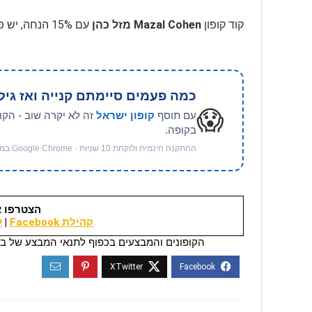
קוד קופון
Mazal Cohen מזל כהן
עם 15% הנחה, יש פריטים לא כלולים, בהתאם לתנאים, בתוקף לזמן מוגבל
כמה פעמים סיימתם קנייה ואז גיל
😱
עם תוסף
קופון ישראל
זה לא יקרה שוב - הקו
בקופה.
ההתקנה חינמית ולוקחת 10 שניות · Google Chrome במחשב
הצטרפו א
קהילת Facebook
|
ער
הקופונים והמבצעים בכפוף לתנאי המבצע של בי