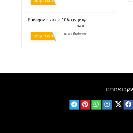
הצגת קופון
קופון עם 10% הנחה – Budagov
בודגוב
Budagov בודגוב
הצגת קופון
עקבו אחרינו