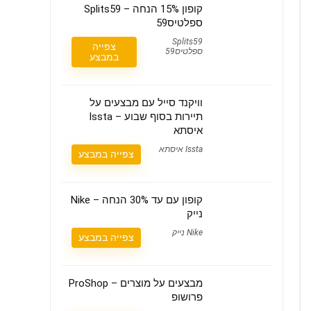
קופון 15% הנחה – Splits59
ספלטיס59
Splits59
צפייה
ספלטיס59
במבצע
וויקנד סייל עם מבצעים על
תיירות בסוף שבוע – Issta
איסתא
Issta איסתא
צפייה במבצע
קופון עם עד 30% הנחה – Nike
נייק
Nike נייק
צפייה במבצע
מבצעים על מוצרים – ProShop
פרושופ