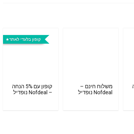
קופון בלעדי לאתר
חה
משלוח חינם –
קופון עם 5% הנחה
Nofdeal נופדיל
– Nofdeal נופדיל