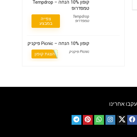
קופון 10% הנחה – Tempdrop
טמפדרופ
Tempdrop
צפייה
טמפדרופ
במבצע
קופון 10% הנחה – Picnic פיקניק
Picnic פיקניק
הצגת קופון
עקבו אחרינו