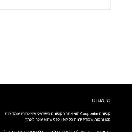
מי אנחנו
קופונים Couponim הוא אתר הקופונים הישראלי שמאחוריו עומד צוות
קטן ומסור, שבודק ידנית כל קופון לפני שהוא עולה לאתר.
אנחנו כאן כדי לעזור לכם לחסוך בכל קנייה, בלי קודים שפגי תוקף ובלי