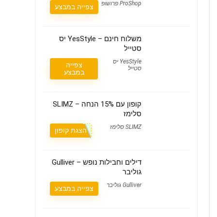
ProShop פרושופ
צפייה במבצע
משלוח חינם – YesStyle יס
סטייל
YesStyle יס
צפייה
סטייל
במבצע
קופון עם 15% הנחה – SLIMZ
סלימז
SLIMZ סלימז
הצגת קופון
דילים וחבילות נופש – Gulliver
גוליבר
Gulliver גוליבר
צפייה במבצע