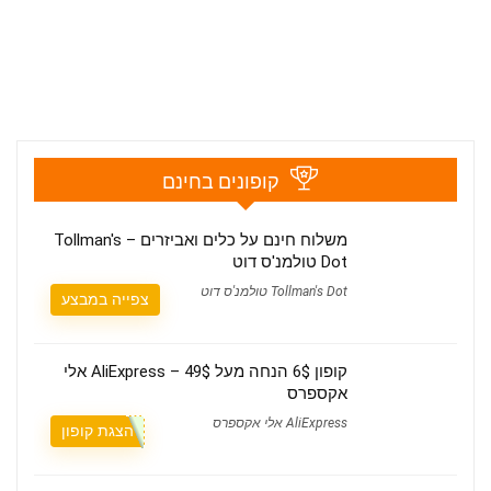
קופונים בחינם
משלוח חינם על כלים ואביזרים – Tollman's
Dot טולמנ'ס דוט
Tollman's Dot טולמנ'ס דוט
צפייה במבצע
קופון 6$ הנחה מעל 49$ – AliExpress אלי
אקספרס
AliExpress אלי אקספרס
הצגת קופון