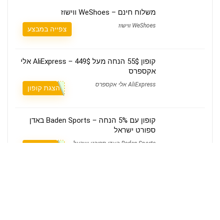
משלוח חינם – WeShoes ווישוז
WeShoes ווישוז
צפייה במבצע
קופון 55$ הנחה מעל 449$ – AliExpress אלי
אקספרס
AliExpress אלי אקספרס
הצגת קופון
קופון עם 5% הנחה – Baden Sports באדן
ספורט ישראל
Baden Sports באדן ספורט ישראל
הצגת קופון
מי אנחנו