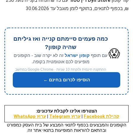
קוד קופון
Dyn Store דין סטור
עם 15 ₪ הנחה בקנייה מעל 250
₪, בכפוף לתנאים, בתוקף לזמן מוגבל עד 30.06.2026
כמה פעמים סיימתם קנייה ואז גיליתם
שהיה קופון?
😱
עם תוסף
קופון ישראל
זה לא יקרה שוב - הקופונים
מופיעים לכם אוטומטית בקופה.
ההתקנה חינמית ולוקחת 10 שניות · Google Chrome במחשב
הוסיפו לכרום בחינם ←
הצטרפו אלינו לקבלת עדכונים:
קהילת Facebook
|
ערוץ Telegram
|
ערוץ WhatsApp
הקופונים והמבצעים בכפוף לתנאי המבצע של בית העסק כמפורט
ובהתאם להוראות המופיעות בתנאי אתר זה.