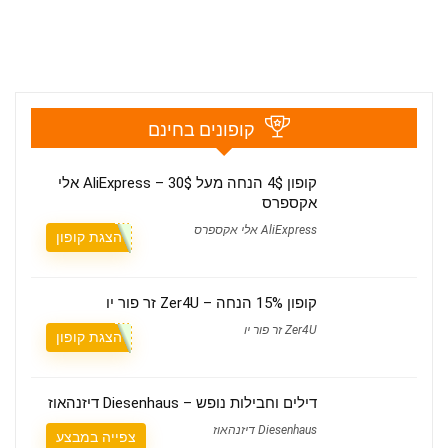
קופונים בחינם
קופון 4$ הנחה מעל 30$ – AliExpress אלי
אקספרס
AliExpress אלי אקספרס
הצגת קופון
קופון 15% הנחה – Zer4U זר פור יו
Zer4U זר פור יו
הצגת קופון
דילים וחבילות נופש – Diesenhaus דיזנהאוז
Diesenhaus דיזנהאוז
צפייה במבצע