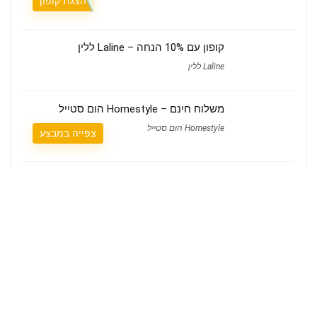
הצגת קופון
קופון עם 10% הנחה – Laline ללין
Laline ללין
משלוח חינם – Homestyle הום סטייל
Homestyle הום סטייל
צפייה במבצע
קופון עם 10% הנחה – Camper קמפר
Camper קמפר
צפייה במבצע
מי אנחנו