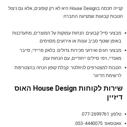
קנייה חכמה בHouse Design היא לא רק קופונים, אלא גם ניצול
הטבות קבועות שמציעה החברה:
מבצעי סייל קבועים: הנחות עמוקות על המוצרים, מתעדכנות
באופן שוטף סביב עונות או אירועים מסוימים.
מבצעי חגים ואירועי מכירות גדולים: בלאק פריידי, סייבר
מאנדיי, וימי סיילים ייחודיים, עם הנחות ענק.
הטבות למצטרפים לניוזלטר: קבלת קופון הנחה בהצטרפות
לרשימת הדיוור.
שירות לקוחות House Design האוס
דיזיין
טלפון: 077-2699761.
וואטסאפ: 053-4440075.