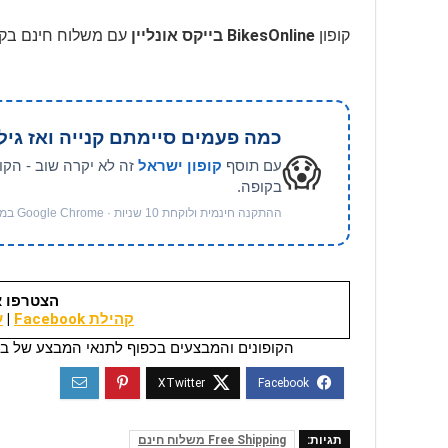
קופון
BikesOnline בייקס אונליין
עם משלוח חינם בקנייה מעל 250 ₪, בהתאם לתנאי
כמה פעמים סיימתם קנייה ואז גיל
😱
עם תוסף
קופון ישראל
זה לא יקרה שוב - הקו
בקופה.
ההתקנה חינמית ולוקחת 10 שניות · Google Chrome במחשב
הצטרפו א
קהילת Facebook
|
ער
הקופונים והמבצעים בכפוף לתנאי המבצע של בי
תגיות:
Free Shipping משלוח חינם