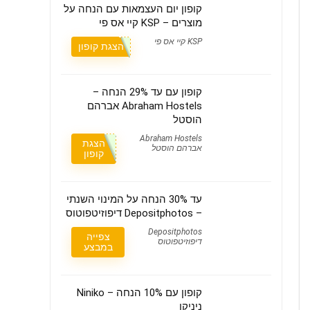
קופון יום העצמאות עם הנחה על
מוצרים – KSP קיי אס פי
KSP קיי אס פי
הצגת קופון
קופון עם עד 29% הנחה –
Abraham Hostels אברהם
הוסטל
Abraham Hostels
הצגת
אברהם הוסטל
קופון
עד 30% הנחה על המינוי השנתי
– Depositphotos דיפוזיטפוטוס
Depositphotos
צפייה
דיפוזיטפוטוס
במבצע
קופון עם 10% הנחה – Niniko
ניניקו