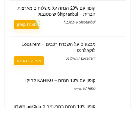
קופון עם 20% הנחה על משלוחים מארצות
הברית – Shiptanbul שיפטנבול
Shiptanbul שיפטנבול
הצגת קופון
מבצעים על השכרת רכבים – Localrent
לוקאלרנט
Localrent לוקאלרנט
צפייה במבצע
קופון עם 10% הנחה – KAHIKO קהיקו
KAHIKO קהיקו
קופון 10% הנחה בהרשמה ל-adiClub מועדון
חברים – adidas online אדידס אונליין
adidas online אדידס אונליין
צפייה במבצע