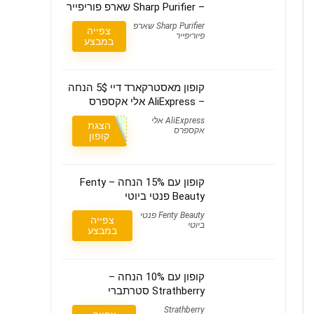
– Sharp Purifier שארפ פוריפייר
Sharp Purifier שארפ
צפייה
פיוריפייר
במבצע
קופון מאסטרקארד דיי 5$ הנחה
– AliExpress אלי אקספרס
AliExpress אלי
הצגת
אקספרס
קופון
קופון עם 15% הנחה – Fenty
Beauty פנטי ביוטי
Fenty Beauty פנטי
צפייה
ביוטי
במבצע
קופון עם 10% הנחה –
Strathberry סטרתברי
Strathberry