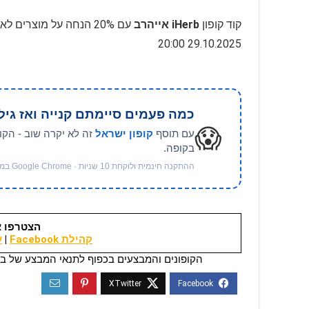
קוד קופון
iHerb אייהרב
עם 20% הנחה על מוצרי
29.10.2025 20:00
כמה פעמים סיימתם קנייה ואז גיל
😱
עם תוסף
קופון ישראל
זה לא יקרה שוב - הקו
בקופה.
ההתקנה חינמית ולוקחת 10 שניות · Google Chrome במחשב
הצטרפו א
קהילת Facebook
|
ער
הקופונים והמבצעים בכפוף לתנאי המבצע של בי