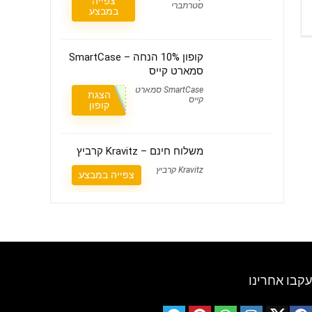
צפייה
סטרתברי
במבצע
קופון 10% הנחה – SmartCase
סמארט קייס
SmartCase סמארט
הצגת
קייס
קופון
משלוח חינם – Kravitz קרביץ
Kravitz קרביץ
צפייה במבצע
עקבו אחרינו