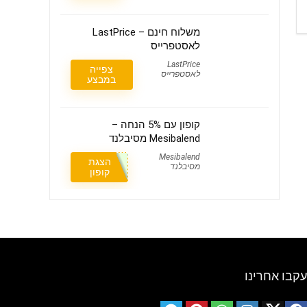
משלוח חינם – LastPrice
לאסטפרייס
LastPrice
צפייה
לאסטפרייס
במבצע
קופון עם 5% הנחה –
Mesibalend מסיבלנד
Mesibalend
הצגת
מסיבלנד
קופון
עקבו אחרינו