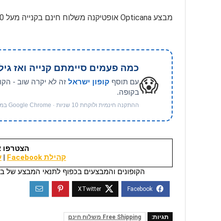
מבצע Opticana אופטיקנה משלוח חינם בקנייה מעל 270 ₪, בכפוף לתנאים, בתוקף לזמן מוגבל
כמה פעמים סיימתם קנייה ואז גיל
😱
עם תוסף
קופון ישראל
זה לא יקרה שוב - הקו
בקופה.
ההתקנה חינמית ולוקחת 10 שניות · Google Chrome במחשב
הצטרפו א
קהילת Facebook
|
ער
הקופונים והמבצעים בכפוף לתנאי המבצע של בי
תגיות:
Free Shipping משלוח חינם