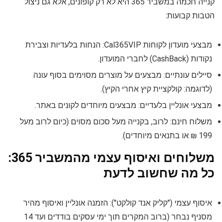
קנייה חכמה במשביר 365 היא לא רק קופונים, אלא גם ניצול
הטבות קבועות:
מבצעי מועדון לקוחות Cal365VIP: הנחות בלעדיות וצבירת
נקודות (CashBack) לחברי המועדון.
סיילים עונתיים: מבצעים על מוצרים מסוימים בסוף עונה
(לדוגמה: קולקציית קיץ אחרי הקיץ).
מבצעי אונליין בלעדיים: מבצעים מיוחדים לקונים באתר.
משלוח חינם: לרוב, בקנייה מעל סכום מסוים (כיום לרוב מעל
199 ₪ או בתנאים מיוחדים).
משלוחים ואיסוף עצמי מהמשביר 365:
כל מה שחשוב לדעת
איסוף עצמי ("קליק אנד קולקט"): הזמנה אונליין ואיסוף מהיר
מסניף נבחר (ברוב המקרים תוך ימי עסקים בודדים ועד 14