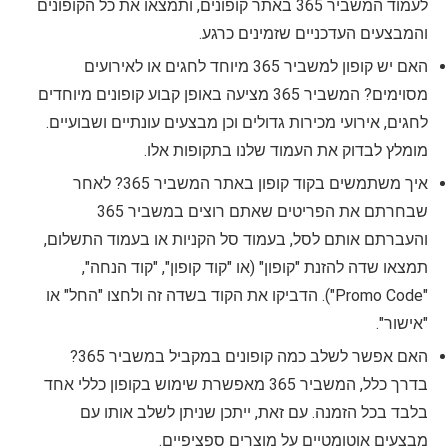
לעמוד המשביר 365 באתר קופונים, ותמצאו את כל הקופונים
והמבצעים העדכניים שזמינים כרגע.
האם יש קופון למשביר 365 מיוחד לחגים או לאירועים
מסוימים? המשביר 365 מציעה באופן קבוע קופונים מיוחדים
לחגים, אירועי מכירות גדולים וכן מבצעים עונתיים ושבועיים.
מומלץ לבדוק את העמוד שלנו בתקופות אלו.
איך משתמשים בקוד קופון באתר המשביר 365? לאחר
שבחרתם את הפריטים שאתם רוצים במשביר 365
והעברתם אותם לסל, בעמוד סל הקניות או בעמוד התשלום,
תמצאו שדה להזנת "קופון" (או "קוד קופון", "קוד הנחה",
"Promo Code"). הדביקו את הקוד בשדה זה ולחצו "החל" או
"אישור".
האם אפשר לשלב כמה קופונים במקביל במשביר 365?
בדרך כלל, המשביר 365 מאפשרת שימוש בקופון כללי אחד
בלבד בכל הזמנה. עם זאת, ייתכן שניתן לשלב אותו עם
מבצעים אוטומטיים על מוצרים ספציפיים.