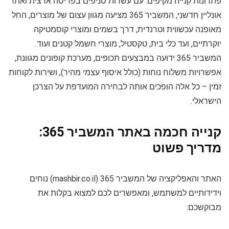
פתרונות קנייה מקיפים. עם עשרות סניפים בפריסה ארצית ואתר
אונליין חדשני, המשביר 365 מציעה מגוון עצום של מוצרים, החל
מאופנה עכשווית וטרנדית, דרך בשמים ומוצרי קוסמטיקה
יוקרתיים, ועד כלי בית, טקסטיל, מוצרי חשמל קטנים ועוד.
המשביר 365 ידועה במבצעים תכופים, מערכת קופונים מגוונת,
אפשרויות משלוח נוחות (כולל איסוף עצמי מהיר), ושירות לקוחות
זמין – כל אלה הופכים אותה לבחירה המועדפת על הצרכן
הישראלי.
קנייה חכמה באתר המשביר 365:
מדריך פשוט
האתר והאפליקציה של המשביר 365 (mashbir.co.il) נוחים
וידידותיים למשתמש, ומאפשרים לכם למצוא בקלות את
מבוקשכם: