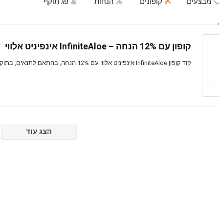
מבצעים
קופונים
הנחות
פג תוקף
קופון עם 12% הנחה – InfiniteAloe אינפיניט אלווי
קוד קופון InfiniteAloe אינפיניט אלווי עם 12% הנחה, בהתאם לתנאים, בתוקף לזמן מוגבל
הצג עוד