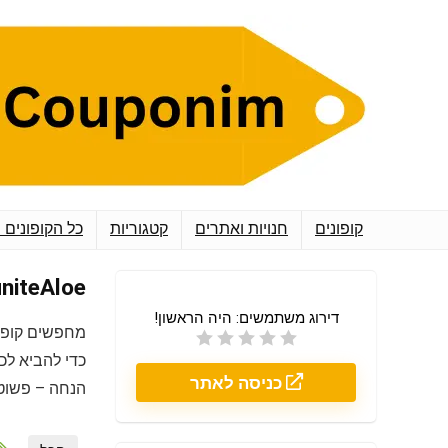
קופונים
חנויות ואתרים
קטגוריות
כל הקופונים 
InfiniteAloe אינפיני
דירוג משתמשים:
היה הראשון!
מחפשים קופו
כדי להביא לכ
כניסה לאתר
הנחה – פשוט 