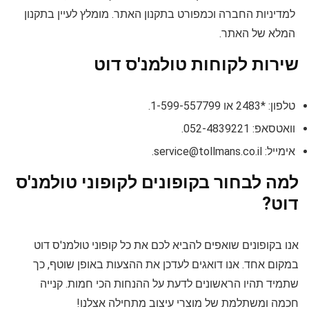
למדיניות החברה וכמפורט בתקנון האתר. מומלץ לעיין בתקנון
המלא של האתר.
שירות לקוחות טולמנ'ס דוט
טלפון: *2483 או 1-599-557799.
וואטסאפ: 052-4839221.
אימייל:
service@tollmans.co.il
.
למה לבחור בקופונים לקופוני טולמנ'ס
דוט?
אנו בקופונים שואפים להביא לכם את כל קופוני טולמנ'ס דוט
במקום אחד. אנו דואגים לעדכן את ההצעות באופן שוטף, כך
שתמיד תהיו הראשונים לדעת על ההנחות הכי חמות. קנייה
חכמה ומשתלמת של מוצרי עיצוב מתחילה אצלנו!