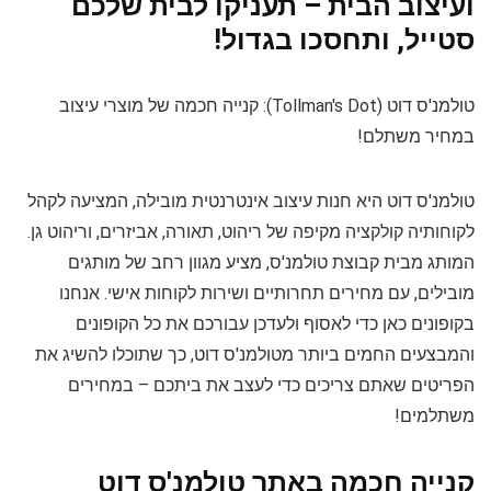
ועיצוב הבית – תעניקו לבית שלכם
סטייל, ותחסכו בגדול!
טולמנ'ס דוט (Tollman's Dot): קנייה חכמה של מוצרי עיצוב
במחיר משתלם!
טולמנ'ס דוט היא חנות עיצוב אינטרנטית מובילה, המציעה לקהל
לקוחותיה קולקציה מקיפה של ריהוט, תאורה, אביזרים, וריהוט גן.
המותג מבית קבוצת טולמנ'ס, מציע מגוון רחב של מותגים
מובילים, עם מחירים תחרותיים ושירות לקוחות אישי. אנחנו
בקופונים כאן כדי לאסוף ולעדכן עבורכם את כל הקופונים
והמבצעים החמים ביותר מטולמנ'ס דוט, כך שתוכלו להשיג את
הפריטים שאתם צריכים כדי לעצב את ביתכם – במחירים
משתלמים!
קנייה חכמה באתר טולמנ'ס דוט