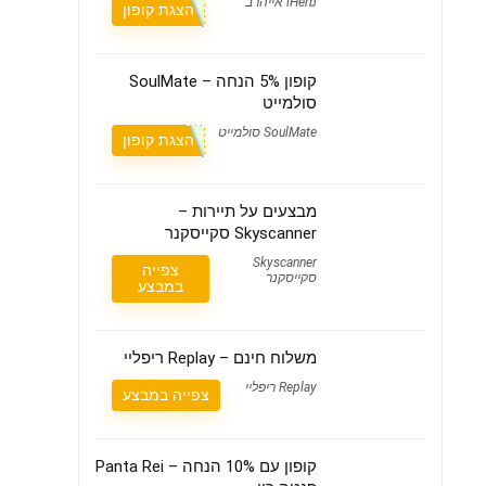
iHerb אייהרב
הצגת קופון
קופון 5% הנחה – SoulMate
סולמייט
SoulMate סולמייט
הצגת קופון
מבצעים על תיירות –
Skyscanner סקייסקנר
Skyscanner
צפייה
סקייסקנר
במבצע
משלוח חינם – Replay ריפליי
Replay ריפליי
צפייה במבצע
קופון עם 10% הנחה – Panta Rei