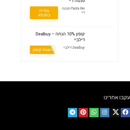
פנטה ריי
Panta Rei פנטה
צפייה
ריי
במבצע
קופון 10% הנחה – Dealbuy
דילביי
Dealbuy דילביי
הצגת קופון
עקבו אחרינו