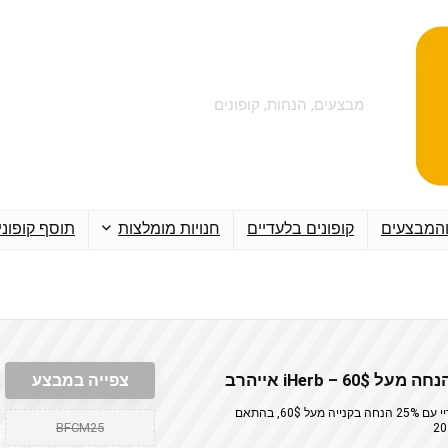
מבצעים, הנחות, קופונים
והמבצעים
קופונים בלעדיים
חנויות מומלצות
תוסף קופוני
צפייה במבצע
קוד קופון iHerb אייהרב בלאק פריידי סייבר מאנדיי עם 25% הנחה בקנייה מעל 60$, בהתאם
BFCM25