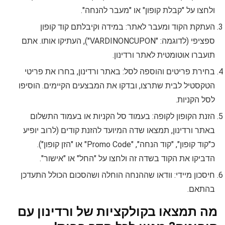
ולחצו על "קבלת קופון" או "מעבר להנחה".
העתקת הקוד ומעבר לאתר: במידה וקיבלתם קוד קופון
ספציפי (לדוגמה: "VARDINONCUPON"), העתיקו אותו. אתם
תועברו אוטומטית לאתר ורדינון.
בחירת פריטים והוספה לסל: באתר ורדינון, בחרו את פריטי
הטקסטיל לבית שתרצו, ובדקו את המבצעים הקיימים. הוסיפו
לסל הקניות.
הזנת הקופון לקופה: בעמוד סל הקניות או בעמוד התשלום
באתר ורדינון, תמצאו שדה המיועד להזנת קודים (לרוב יופיע
כ"קוד קופון", "קוד הנחה", "Promo Code" או "הזן קופון").
הדביקו את הקוד בשדה זה ולחצו על "החל" או "אישור".
חיסכון מיידי: וודאו שההנחה הוחלה ושהסכום הכולל התעדכן
בהתאם.
מה תמצאו בקולקציות של ורדינון עם