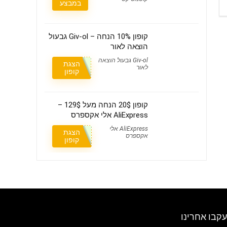
במבצע
קופון 10% הנחה – Giv-ol גבעול
הוצאה לאור
Giv-ol גבעול הוצאה
הצגת
לאור
קופון
קופון 20$ הנחה מעל 129$ –
AliExpress אלי אקספרס
AliExpress אלי
הצגת
אקספרס
קופון
עקבו אחרינו