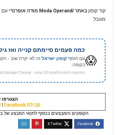
קוד קופון
באתר Moda Operandi מודה אופרנדי
מוגבל
כמה פעמים סיימתם קנייה ואז גיל
😱
עם תוסף
קופון ישראל
זה לא יקרה שוב - הקו
בקופה.
ההתקנה חינמית ולוקחת 10 שניות · Google Chrome במחשב
הצטרפו א
קהילת Facebook
|
ער
הקופונים והמבצעים בכפוף לתנאי המבצע של בי