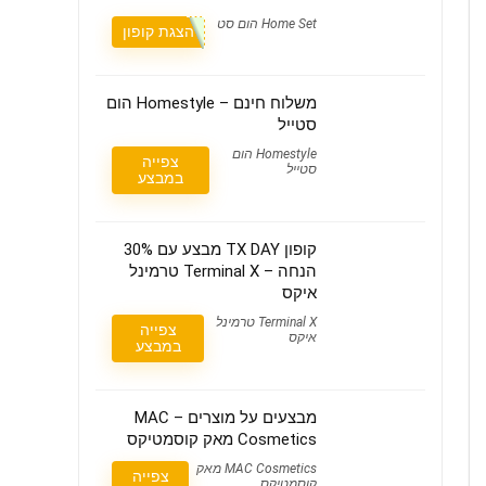
Home Set הום סט
הצגת קופון
משלוח חינם – Homestyle הום
סטייל
Homestyle הום
צפייה
סטייל
במבצע
קופון TX DAY מבצע עם 30%
הנחה – Terminal X טרמינל
איקס
Terminal X טרמינל
צפייה
איקס
במבצע
מבצעים על מוצרים – MAC
Cosmetics מאק קוסמטיקס
MAC Cosmetics מאק
צפייה
קוסמטיקס