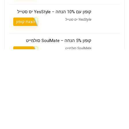
קופון עם 10% הנחה – YesStyle יס סטייל
YesStyle יס סטייל
הצגת קופון
קופון 5% הנחה – SoulMate סולמייט
SoulMate סולמייט
הצגת קופון
מי אנחנו
קופונים Couponim הוא אתר הקופונים הישראלי שמאחוריו עומד צוות קטן ומסור,
שבודק ידנית כל קופון לפני שהוא עולה לאתר.
אנחנו כאן כדי לעזור לכם לחסוך בכל קנייה, בלי קודים שפגי תוקף ובלי הפתעות
– עם דגש על החנויות והמותגים הכי רלוונטיים לצרכן הישראלי.