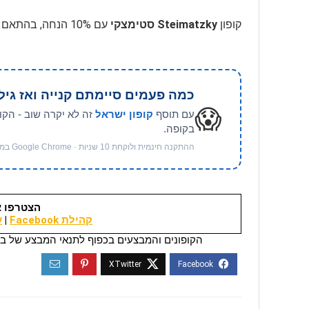
קופון
Steimatzky סטימצקי
עם 10% הנחה, בהתאם לתנאים, בתוקף לזמן מוגבל עד 30.04.2026
כמה פעמים סיימתם קנייה ואז גיל
😱
עם תוסף
קופון ישראל
זה לא יקרה שוב - הקו
בקופה.
ההתקנה חינמית ולוקחת 10 שניות · Google Chrome במחשב
הצטרפו א
קהילת Facebook
|
ער
הקופונים והמבצעים בכפוף לתנאי המבצע של בי