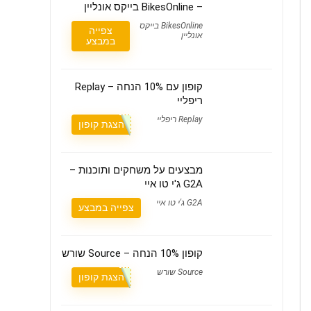
– BikesOnline בייקס אונליין
BikesOnline בייקס
צפייה
אונליין
במבצע
קופון עם 10% הנחה – Replay
ריפליי
Replay ריפליי
הצגת קופון
מבצעים על משחקים ותוכנות –
G2A ג'י טו איי
G2A ג'י טו איי
צפייה במבצע
קופון 10% הנחה – Source שורש
Source שורש
הצגת קופון