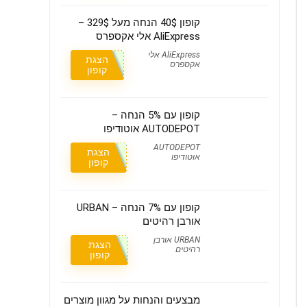
קופון 40$ הנחה מעל 329$ –
AliExpress אלי אקספרס
AliExpress אלי
הצגת
אקספרס
קופון
קופון עם 5% הנחה –
AUTODEPOT אוטודיפו
AUTODEPOT
הצגת
אוטודיפו
קופון
קופון עם 7% הנחה – URBAN
אורבן רהיטים
URBAN אורבן
הצגת
רהיטים
קופון
מבצעים והנחות על מגוון מוצרים