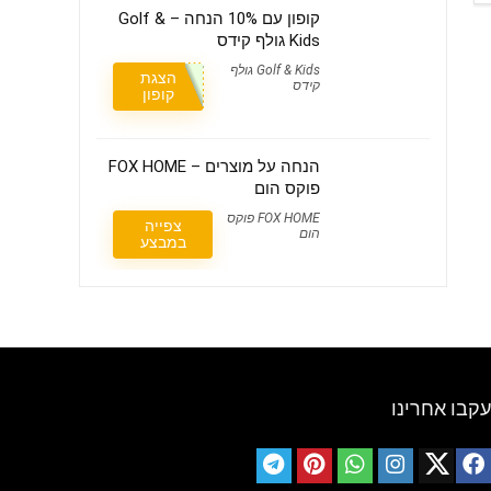
קופון עם 10% הנחה – Golf &
Kids גולף קידס
Golf & Kids גולף
הצגת
קידס
קופון
הנחה על מוצרים – FOX HOME
פוקס הום
FOX HOME פוקס
צפייה
הום
במבצע
עקבו אחרינו