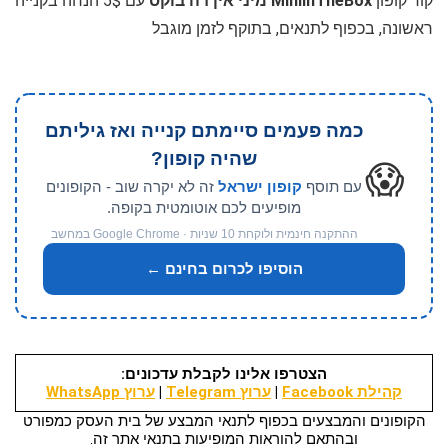
קוד קופון
MiniInTheBox מיני אין דה בוקס
עם 5$ הנחה בקנייה
ראשונה, בכפוף לתנאים, בתוקף לזמן מוגבל
כמה פעמים סיימתם קנייה ואז גיליתם
שהיה קופון?
😱
עם תוסף
קופון ישראל
זה לא יקרה שוב - הקופונים
מופיעים לכם אוטומטית בקופה.
ההתקנה חינמית ולוקחת 10 שניות · Google Chrome במחשב
הוסיפו לכרום בחינם ←
הצטרפו אלינו לקבלת עדכונים:
קהילת Facebook
|
ערוץ Telegram
|
ערוץ WhatsApp
הקופונים והמבצעים בכפוף לתנאי המבצע של בית העסק כמפורט
ובהתאם להוראות המופיעות בתנאי אתר זה.