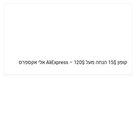
קופון 15$ הנחה מעל 120$ – AliExpress אלי אקספרס