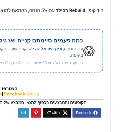
קוד קופון
Rebuild רבילד
עם 5% הנחה, בהתאם לתנאים, בתוקף לזמן מוגבל
כמה פעמים סיימתם קנייה ואז גיל
😱
עם תוסף
קופון ישראל
זה לא יקרה שוב - הקו
בקופה.
ההתקנה חינמית ולוקחת 10 שניות · Google Chrome במחשב
הצטרפו א
קהילת Facebook
|
ער
הקופונים והמבצעים בכפוף לתנאי המבצע של בי