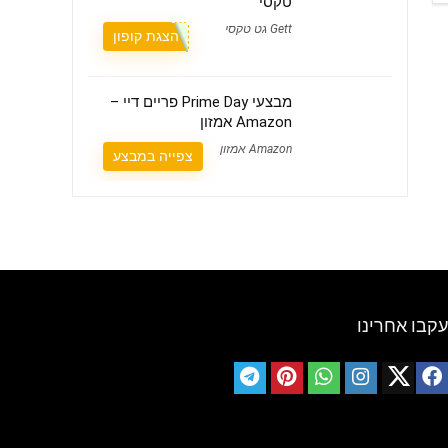
טקסי
Gett גט טקסי
הצגת קופון
מבצעי Prime Day פריים דיי –
Amazon אמזון
Amazon אמזון
צפייה במבצע
עקבו אחרינו