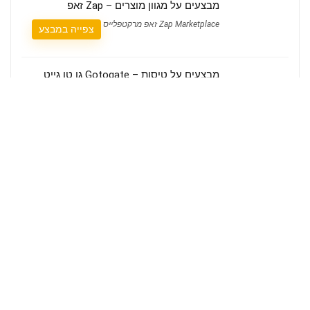
מבצעים על מגוון מוצרים – Zap זאפ
Zap Marketplace זאפ מרקטפלייס
צפייה במבצע
מבצעים על טיסות – Gotogate גו טו גייט
Gotogate גו טו גייט
צפייה במבצע
משלוח חינם – Anker אנקר ישראל
Anker אנקר
צפייה במבצע
מבצעים על כרטיסים להופעות –
TicketNetwork טיקט נטוורק
TicketNetwork טיקט נטוורק
צפייה במבצע
עד 30% הנחה על המינוי השנתי –