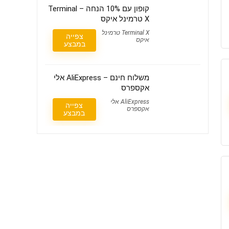
קופון עם 10% הנחה – Terminal
X טרמינל איקס
Terminal X טרמינל
צפייה
איקס
במבצע
משלוח חינם – AliExpress אלי
אקספרס
AliExpress אלי
צפייה
אקספרס
במבצע