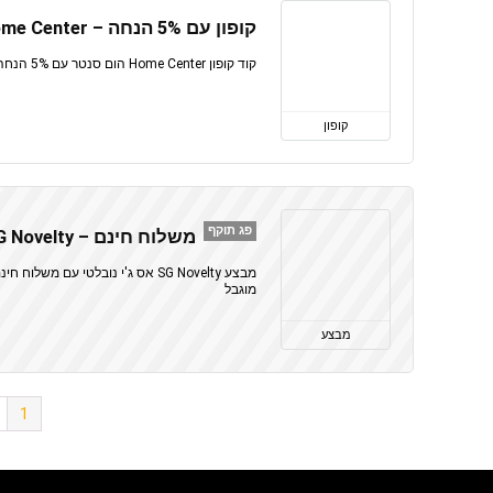
קופון עם 5% הנחה – Home Center הום סנטר
קוד קופון Home Center הום סנטר עם 5% הנחה בהרשמה לניוזלטר באתר, בתוקף עד 31.8.24
קופון
פג תוקף
משלוח חינם – SG Novelty אס ג'י נובלטי
מוגבל
מבצע
1