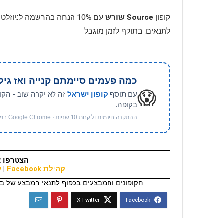
קופון
Source שורש
עם 10% הנחה בהרשמה לניוז
לתנאים, בתוקף לזמן מוגבל
כמה פעמים סיימתם קנייה ואז גיל
😱
עם תוסף
קופון ישראל
זה לא יקרה שוב - הקו
בקופה.
ההתקנה חינמית ולוקחת 10 שניות · Google Chrome במחשב
הצטרפו א
קהילת Facebook
|
ער
הקופונים והמבצעים בכפוף לתנאי המבצע של בי