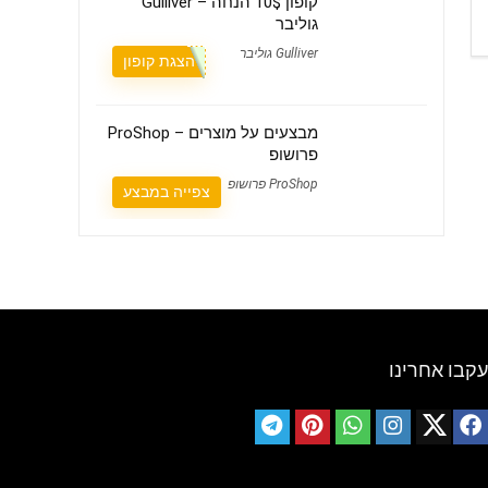
קופון 10$ הנחה – Gulliver
גוליבר
Gulliver גוליבר
הצגת קופון
מבצעים על מוצרים – ProShop
פרושופ
ProShop פרושופ
צפייה במבצע
עקבו אחרינו