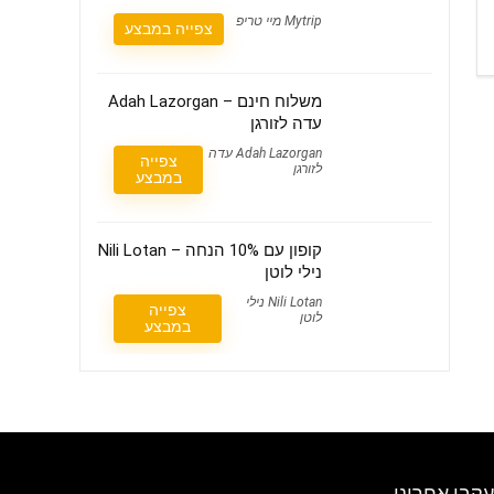
Mytrip מיי טריפ
צפייה במבצע
משלוח חינם – Adah Lazorgan
עדה לזורגן
Adah Lazorgan עדה
צפייה
לזורגן
במבצע
קופון עם 10% הנחה – Nili Lotan
נילי לוטן
Nili Lotan נילי
צפייה
לוטן
במבצע
עקבו אחרינו