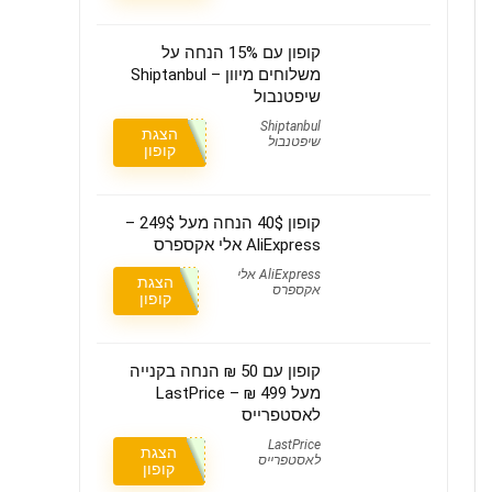
קופון עם 15% הנחה על
משלוחים מיוון – Shiptanbul
שיפטנבול
Shiptanbul
הצגת
שיפטנבול
קופון
קופון 40$ הנחה מעל 249$ –
AliExpress אלי אקספרס
AliExpress אלי
הצגת
אקספרס
קופון
קופון עם 50 ₪ הנחה בקנייה
מעל 499 ₪ – LastPrice
לאסטפרייס
LastPrice
הצגת
לאסטפרייס
קופון