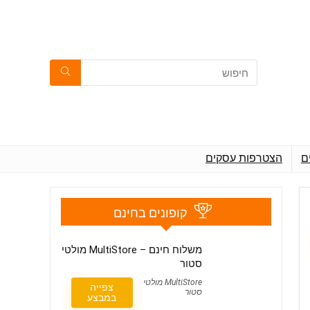
ם
הצטרפות עסקים
קופונים בחינם
משלוח חינם – MultiStore‎ מולטי
סטור
MultiStore‎ מולטי
צפייה
סטור
במבצע