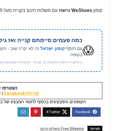
קופון
WeShoes ווישוז
עם משלוח חינם בקנייה מעל 249 ₪, בהתאם לתנאים, בתוקף לזמן מוגבל
כמה פעמים סיימתם קנייה ואז גיל
😱
עם תוסף
קופון ישראל
זה לא יקרה שוב - הקו
בקופה.
ההתקנה חינמית ולוקחת 10 שניות · Google Chrome במחשב
הצטרפו א
קהילת Facebook
|
ער
הקופונים והמבצעים בכפוף לתנאי המבצע של בי
תגיות:
Free Shipping משלוח חינם