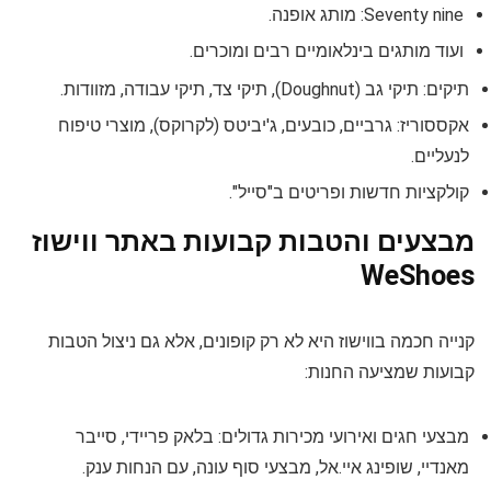
Seventy nine: מותג אופנה.
ועוד מותגים בינלאומיים רבים ומוכרים.
תיקים: תיקי גב (Doughnut), תיקי צד, תיקי עבודה, מזוודות.
אקססוריז: גרביים, כובעים, ג'יביטס (לקרוקס), מוצרי טיפוח
לנעליים.
קולקציות חדשות ופריטים ב"סייל".
מבצעים והטבות קבועות באתר ווישוז
WeShoes
קנייה חכמה בווישוז היא לא רק קופונים, אלא גם ניצול הטבות
קבועות שמציעה החנות:
מבצעי חגים ואירועי מכירות גדולים: בלאק פריידי, סייבר
מאנדיי, שופינג איי.אל, מבצעי סוף עונה, עם הנחות ענק.