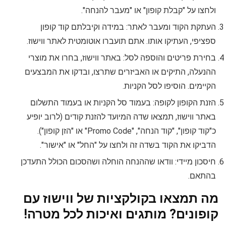
ולחצו על "קבלת קופון" או "מעבר להנחה".
העתקת הקוד ומעבר לאתר: במידה וקיבלתם קוד קופון
ספציפי, העתיקו אותו. אתם תועברו אוטומטית לאתר ווישוז.
בחירת פריטים והוספה לסל: באתר ווישוז, בחרו את מוצרי
ההנעלה, התיקים או האביזרים שתרצו, ובדקו את המבצעים
הקיימים. הוסיפו לסל הקניות.
הזנת הקופון לקופה: בעמוד סל הקניות או בעמוד התשלום
באתר ווישוז, תמצאו שדה המיועד להזנת קודים (לרוב יופיע
כ"קוד קופון", "קוד הנחה", "Promo Code" או "הזן קופון").
הדביקו את הקוד בשדה זה ולחצו על "החל" או "אישור".
חיסכון מיידי: וודאו שההנחה הוחלה ושהסכום הכולל התעדכן
בהתאם.
מה תמצאו בקולקציות של ווישוז עם
קופונים? מותגים ואיכות לכל מטרה!