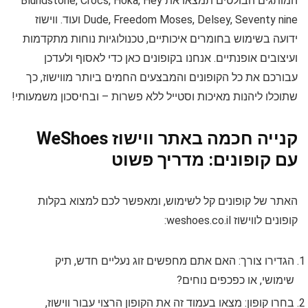
המותגים הבולטים תמצאו את Blundstone, Crocs, Hoka, Hey
Dude, Freedom Moses, Delsey, Seventy nine ועוד. ווישוז
ידועה בשימוש בחומרים איכותיים, טכנולוגיות נוחות מתקדמות
ועיצובים אופנתיים. אנחנו בקופונים כאן כדי לאסוף ולעדכן
עבורכם את כל הקופונים והמבצעים החמים ביותר מווישוז, כך
שתוכלו ליהנות מאיכות וסטייל ללא פשרות – ובחיסכון משמעותי!
קנייה חכמה באתר ווישוז WeShoes
עם קופונים: מדריך פשוט
האתר של קופונים קל לשימוש, ומאפשר לכם למצוא בקלות
קופונים לווישוז weshoes.co.il:
הגדירו צורך: האם אתם מחפשים זוג נעליים חדש, תיק
שימושי, או כפכפים נוחים?
בחרו קופון: מצאו בעמוד זה את הקופון הרצוי עבור ווישוז,