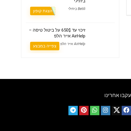
ביתילי
Betili ביתילי
הצגת קופון
זיכוי עד 650$ על ביטול טיסה –
AirHelp אייר הלפ
AirHelp אייר הלפ
צפייה במבצע
עקבו אחרינו