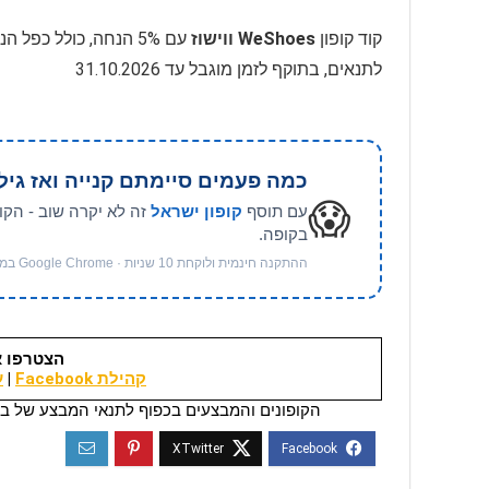
קוד קופון
WeShoes ווישוז
לתנאים, בתוקף לזמן מוגבל עד 31.10.2026
כמה פעמים סיימתם קנייה ואז גיל
😱
עם תוסף
קופון ישראל
זה לא יקרה שוב - הקו
בקופה.
ההתקנה חינמית ולוקחת 10 שניות · Google Chrome במחשב
הצטרפו א
קהילת Facebook
|
ער
הקופונים והמבצעים בכפוף לתנאי המבצע של בי