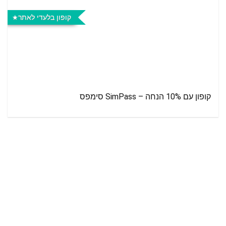
קופון בלעדי לאתר
קופון עם 10% הנחה – SimPass סימפס